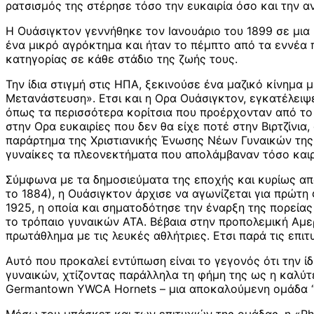
ρατσισμός της στέρησε τόσο την ευκαιρία όσο και την α
Η Ουάσιγκτον γεννήθηκε τον Ιανουάριο του 1899 σε μια μ
ένα μικρό αγρόκτημα και ήταν το πέμπτο από τα εννέα πα
κατηγορίας σε κάθε στάδιο της ζωής τους.
Την ίδια στιγμή στις ΗΠΑ, ξεκινούσε ένα μαζικό κίνημ
Μετανάστευση». Ετσι και η Ορα Ουάσιγκτον, εγκατέλειψε
όπως τα περισσότερα κορίτσια που προέρχονταν από το 
στην Ορα ευκαιρίες που δεν θα είχε ποτέ στην Βιρτζίνια
παράρτημα της Χριστιανικής Ένωσης Νέων Γυναικών της 
γυναίκες τα πλεονεκτήματα που απολάμβαναν τόσο καιρό 
Σύμφωνα με τα δημοσιεύματα της εποχής και κυρίως από
το 1884), η Ουάσιγκτον άρχισε να αγωνίζεται για πρώτ
1925, η οποία και σηματοδότησε την έναρξη της πορεία
το τρόπαιο γυναικών ΑΤΑ. Βέβαια στην προπολεμική Αμε
πρωτάθλημα με τις λευκές αθλήτριες. Ετσι παρά τις επιτ
Αυτό που προκαλεί εντύπωση είναι το γεγονός ότι την ί
γυναικών, χτίζοντας παράλληλα τη φήμη της ως η καλύτε
Germantown YWCA Hornets – μια αποκαλούμενη ομάδα “Bla