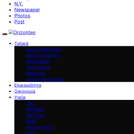
N.Y.
Newspaper
Photos
Post
Τοπικά
Νομός Καστοριάς
Άργος Ορεστικό
Εκδηλώσεις
Αστυνομικά
Νεστόριο
Δυτική Μακεδονία
Επικαιρότητα
Οικονομία
Υγεία
Tips
Ομορφιά
Διατροφή
Παιδί
Ψυχική Υγεία
Σπίτι