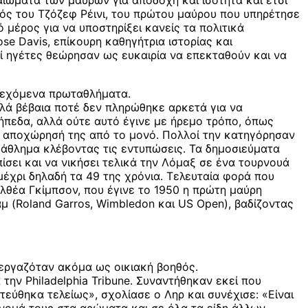
καιώματα των μαύρων για αποδοχή και ισότητα και έτσι
ονός του Τζόζεφ Ρέινι, του πρώτου μαύρου που υπηρέτησε
έρος για να υποστηρίξει κανείς τα πολιτικά
se Davis, επίκουρη καθηγήτρια ιστορίας και
οί ηγέτες θεώρησαν ως ευκαιρία να επεκταθούν και να
υνεχόμενα πρωταθλήματα.
λλά βέβαια ποτέ δεν πληρώθηκε αρκετά για να
γήπεδα, αλλά ούτε αυτό έγινε με ήρεμο τρόπο, όπως
ην αποχώρησή της από το μονό. Πολλοί την κατηγόρησαν
 άθλημα κλέβοντας τις εντυπώσεις. Τα δημοσιεύματα
σει και να νικήσει τελικά την Λόμαξ σε ένα τουρνουά
 μέχρι δηλαδή τα 49 της χρόνια. Τελευταία φορά που
Αλθέα Γκίμπσον, που έγινε το 1950 η πρώτη μαύρη
μ (Roland Garros, Wimbledon και US Open), βαδίζοντας
εργαζόταν ακόμα ως οικιακή βοηθός.
 την Philadelphia Tribune. Συναντήθηκαν εκεί που
εύθηκα τελείως», σχολίασε ο Ληρ και συνέχισε: «Είναι