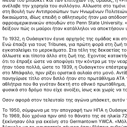
Μέσω του μπάσκετ και των επιτυχιών της ομάδας, η «Phi
ανέλαβε την χορηγία του συλλόγου. Αλλωστε στο τιμόνι 
στη Βουλή των Αντιπροσώπων των Ηνωμένων Πολιτειών. 
δικαιώματα, ιδίως επειδή ο αθλητισμός ήταν μια απόδοση
αφροαμερικανικών σπουδών στο Penn State University. «
δείξουν πώς οι μαύροι ήταν κατάλληλοι να αποκτήσουν 
Το 1932, η Ουάσιγκτον έγινε αρχηγός της ομάδας και σ
Ενώ έπαιζε για τους Tribunes, για πρώτη φορά στη ζωή 
εγκαταλείψει το μεροκάματο. Στα τέλη της δεκαετίας το
άλλωστε και τίποτα άλλο στη ζωή της. Εχοντας κατακτή
ότι το έπραξε ώστε να αποφύγει την κόντρα με την νεα
ήταν τόσα πολλά, ώστε το 1939, η Ουάσιγκτον επέστρεψε
στο Μπάφαλο, πριν ρίξει οριστικά αυλαία στο μονό. Αντί
πανηγύρισε τίτλο στον διπλό ήταν στο πρωτάθλημα ATA τ
αθλήτρια που θα γινόταν δεκτή στο εθνικό πρωτάθλημα, 
φυσικά στο δρόμο που είχε ανοίξει, ίσως και χωρίς να το
Οσον αφορά στον τελευταίο της αγώνα μπάσκετ, αυτόν 
Το 1950, σύμφωνα με την απογραφή των ΗΠΑ η Ουάσιγκτ
Το 1969, δύο χρόνια πριν από το θάνατο της σε ηλικία 7
ξεκίνησαν όλα για εκείνη: στο Germantown YWCA. «Μόλι