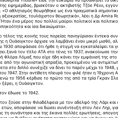
ladelphia Tribune» είδε την ευκαιρία να προωθήσει τα δι
της εφημερίδας, βρισκόταν ο ακτιβιστής Τζόε Ρέινι, εγγ
«Ο αθλητισμός θεωρήθηκε ως ένα πραγματικά σημαντικό μ
 αξιοκρατίας, τουλάχιστον θεωρητικά», λέει η Δρ Amira Ro
Ήταν ένα μέρος που πολλοί μαύροι πολιτικοί και πολιτικ
υπηκοότητα και ίσα δικαιώματα».
το τέλος της κοινής τους πορείας πανηγύρισαν έντεκα σ
της η Ουάσιγκτον άρχισε να λαμβάνει έναν μικρό μισθό, α
υ 1930 αποφάσισε ότι ήρθε η στιγμή να εγκαταλείψει τα 
σει ξανά τον τίτλο ΑΤΑ στο τένις το 1937, ανακοίνωσε τ
ρή Φλόρα Λόμαξ που είχε ήδη κάνει την εμφάνισή της στο
 από την αγωνιστική απραξία, προκειμένου να αντιμετωπί
θετα στο διπλό συνέχιζε να δίνει το παρόν μέχρι το 1948,
ου 1947. Στην αντίθετη πλευρά του φιλέ ήταν η 19χρονη 
ενώ το 1956 κέρδισε το πρώτο της από τα τρία Γκραν Σλα
 ξέρει, η Ουάσιγκτον.
τον έδωσε το 1942.
ον ζούσε στην Φιλαδέλφεια με τον αδελφό της Λάρι και 
2 ετών, αποφάσισε να δώσει συνέντευξη στον Λεν Ληρ, για
ς τη συνάντησα και της έκανα πολλές ερωτήσεις, απογοητ