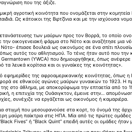
ναγνώριση που της άξιζε.
ικρή αγροτική κοινότητα που ονομάζεται στην κομητεία Κα
ιδιά. Ως κάτοικοι της Βιρτζίνια και με την ισχύουσα νομ
α μετανάστευσης των μαύρων προς τον Βορρά, το οποίο ο
 την οικογενειακή φάρμα στο Νότο και αναζήτησε μια νέα
Νότο- έπιασε δουλειά ως οικονόμος σε ένα σπίτι πλουσί
, όπως αυτός του αθλητισμού. Το τένις ήταν αυτό που την
Germantown (YWCA) που δημιουργήθηκε, όπως ανέφερε για
τα λευκά κορίτσια και οι γυναίκες της κοινότητας».
 εφημερίδες της αφροαμερικανικής κοινότητας, όπως η Ph
η φορά σε εθνικούς αγώνες μαύρων γυναικών το 1923. Η π
ς της στο άθλημα, με αποκορύφωμα την επταετία από το 1
ρική, η επιτυχία της Ουάσιγκτον, έμεινε στην… απομόνω
υχίες, συνέχιζε να εργάζεται ως οικονόμος ή καμαριέρα.
δια στιγμή που μεσουρανούσε στα κορτ, το όνομά της άρχ
ρη μαύρη παίκτρια στις ΗΠΑ. Μία από τις πρώτες ομάδες 
ck Fives” ή “Black Quint” επειδή αυτές οι ομάδες ήταν μ