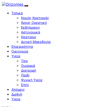
Τοπικά
Νομός Καστοριάς
Άργος Ορεστικό
Εκδηλώσεις
Αστυνομικά
Νεστόριο
Δυτική Μακεδονία
Επικαιρότητα
Οικονομία
Υγεία
Tips
Ομορφιά
Διατροφή
Παιδί
Ψυχική Υγεία
Σπίτι
Απόψεις
Διεθνή
Υγεία