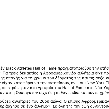
έν Black Athletes Hall of Fame πραγματοποιούσε την ετήσ
ν
. Για τρεις δεκαετίες η Αφροαμερικανίδα αθλήτρια είχε π
ης εποχής για το χρώμα του δέρματός της και τις σεξουα
 είχαν καταφέρει να την εντοπίσουν, ενώ οι «New York Ti
ι, επιστράφηκαν στα γραφεία του Hall of Fame στη Νέα Υό
αν ότι η Ουάσιγκτον είχε ήδη πεθάνει εδώ και πέντε χρόν
μαύρες αθλήτριες του 20ου αιώνα. Ο επίσης Αφροαμερικαν
ριάρχησε σε ένα άθλημα». Σε όλη της την ζωή συναντούσε