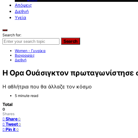
Απόψεις
Διεθνή
Υγεία
Search for:
Search
Women - Γυναίκα
Βιογραφίες
Διεθνή
Η Ορα Ουάσιγκτον πρωταγωνίστησε σε
Η αθλήτρια που θα άλλαζε τον κόσμο
5 minute read
Total
0
Shares
Share
0
Tweet
0
Pin it
0