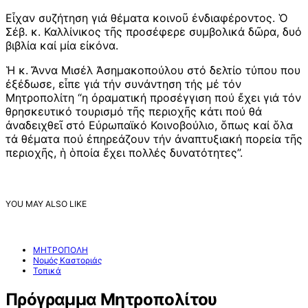
Εἶχαν συζήτηση γιά θέματα κοινοῦ ἐνδιαφέροντος. Ὁ
Σέβ. κ. Καλλίνικος τῆς προσέφερε συμβολικά δῶρα, δυό
βιβλία καί μία εἰκόνα.
Ἡ κ. Ἄννα Μισέλ Ἀσημακοπούλου στό δελτίο τύπου που
ἐξέδωσε, εἶπε γιά τήν συνάντηση τής μέ τόν
Μητροπολίτη “η ὀραματική προσέγγιση πού ἔχει γιά τόν
θρησκευτικό τουρισμό τῆς περιοχῆς κάτι πού θά
ἀναδειχθεῖ στό Εὐρωπαϊκό Κοινοβούλιο, ὅπως καί ὅλα
τά θέματα πού ἐπηρεάζουν τήν ἀναπτυξιακή πορεία τῆς
περιοχῆς, ἡ ὁποία ἔχει πολλές δυνατότητες”.
YOU MAY ALSO LIKE
ΜΗΤΡΟΠΟΛΗ
Νομός Καστοριάς
Τοπικά
Πρόγραμμα Μητροπολίτου