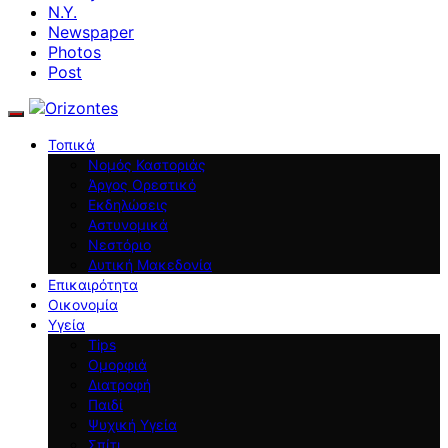
N.Y.
Newspaper
Photos
Post
Τοπικά
Νομός Καστοριάς
Άργος Ορεστικό
Εκδηλώσεις
Αστυνομικά
Νεστόριο
Δυτική Μακεδονία
Επικαιρότητα
Οικονομία
Υγεία
Tips
Ομορφιά
Διατροφή
Παιδί
Ψυχική Υγεία
Σπίτι