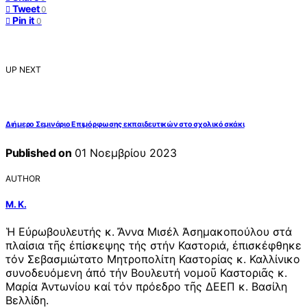
Tweet
0
Pin it
0
UP NEXT
Διήμερο Σεμινάριο Επιμόρφωσης εκπαιδευτικών στο σχολικό σκάκι
Published on
01 Νοεμβρίου 2023
AUTHOR
Μ. Κ.
Ἡ Εὐρωβουλευτής κ. Ἄννα Μισέλ Ἀσημακοπούλου στά
πλαίσια τῆς ἐπίσκεψης τής στήν Καστοριά, ἐπισκέφθηκε
τόν Σεβασμιώτατο Μητροπολίτη Καστορίας κ. Καλλίνικο
συνοδευόμενη ἀπό τήν Βουλευτή νομοῦ Καστοριᾶς κ.
Μαρία Ἀντωνίου καί τόν πρόεδρο τῆς ΔΕΕΠ κ. Βασίλη
Βελλίδη.