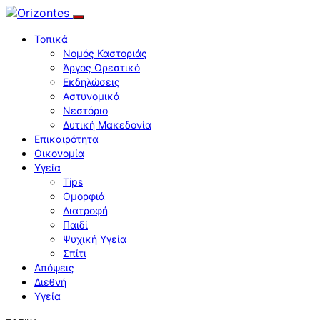
Τοπικά
Νομός Καστοριάς
Άργος Ορεστικό
Εκδηλώσεις
Αστυνομικά
Νεστόριο
Δυτική Μακεδονία
Επικαιρότητα
Οικονομία
Υγεία
Tips
Ομορφιά
Διατροφή
Παιδί
Ψυχική Υγεία
Σπίτι
Απόψεις
Διεθνή
Υγεία