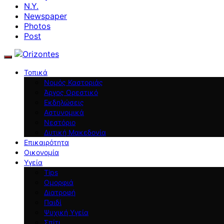
N.Y.
Newspaper
Photos
Post
Τοπικά
Νομός Καστοριάς
Άργος Ορεστικό
Εκδηλώσεις
Αστυνομικά
Νεστόριο
Δυτική Μακεδονία
Επικαιρότητα
Οικονομία
Υγεία
Tips
Ομορφιά
Διατροφή
Παιδί
Ψυχική Υγεία
Σπίτι