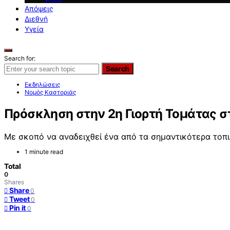
Απόψεις
Διεθνή
Υγεία
Search for:
Search
Εκδηλώσεις
Νομός Καστοριάς
Πρόσκληση στην 2η Γιορτή Τομάτας 
Με σκοπό να αναδειχθεί ένα από τα σημαντικότερα τοπ
1 minute read
Total
0
Shares
Share
0
Tweet
0
Pin it
0