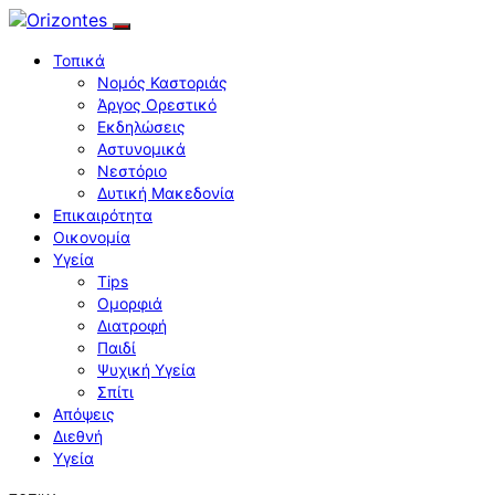
Τοπικά
Νομός Καστοριάς
Άργος Ορεστικό
Εκδηλώσεις
Αστυνομικά
Νεστόριο
Δυτική Μακεδονία
Επικαιρότητα
Οικονομία
Υγεία
Tips
Ομορφιά
Διατροφή
Παιδί
Ψυχική Υγεία
Σπίτι
Απόψεις
Διεθνή
Υγεία