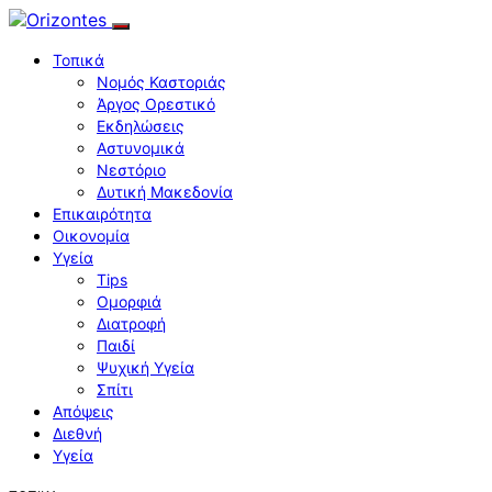
Τοπικά
Νομός Καστοριάς
Άργος Ορεστικό
Εκδηλώσεις
Αστυνομικά
Νεστόριο
Δυτική Μακεδονία
Επικαιρότητα
Οικονομία
Υγεία
Tips
Ομορφιά
Διατροφή
Παιδί
Ψυχική Υγεία
Σπίτι
Απόψεις
Διεθνή
Υγεία