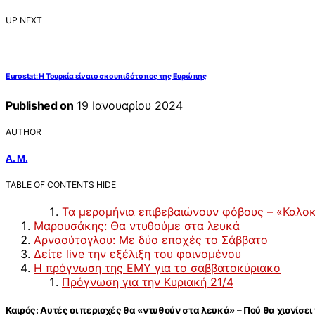
UP NEXT
Eurostat: Η Τουρκία είναι ο σκουπιδότοπος της Ευρώπης
Published on
19 Ιανουαρίου 2024
AUTHOR
Α. Μ.
TABLE OF CONTENTS
HIDE
Τα μερομήνια επιβεβαιώνουν φόβους – «Καλοκα
Μαρουσάκης: Θα ντυθούμε στα λευκά
Αρναούτογλου: Με δύο εποχές το Σάββατο
Δείτε live την εξέλιξη του φαινομένου
Η πρόγνωση της ΕΜΥ για το σαββατοκύριακο
Πρόγνωση για την Κυριακή 21/4
Καιρός: Αυτές οι περιοχές θα «ντυθούν στα λευκά» – Πού θα χιονίσε