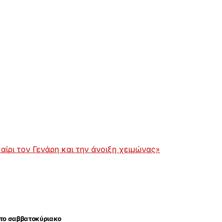
ίρι τον Γενάρη και την άνοιξη χειμώνας»
ι το σαββατοκύριακο