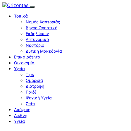
Τοπικά
Νομός Καστοριάς
Άργος Ορεστικό
Εκδηλώσεις
Αστυνομικά
Νεστόριο
Δυτική Μακεδονία
Επικαιρότητα
Οικονομία
Υγεία
Tips
Ομορφιά
Διατροφή
Παιδί
Ψυχική Υγεία
Σπίτι
Απόψεις
Διεθνή
Υγεία