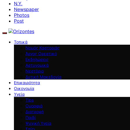
N.Y.
Newspaper
Photos
Post
Τοπικά
Νομός Καστοριάς
Άργος Ορεστικό
Εκδηλώσεις
Αστυνομικά
Νεστόριο
Δυτική Μακεδονία
Επικαιρότητα
Οικονομία
Υγεία
Tips
Ομορφιά
Διατροφή
Παιδί
Ψυχική Υγεία
Σπίτι