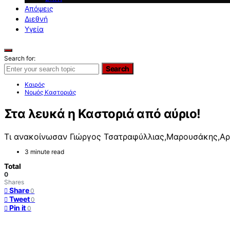
Απόψεις
Διεθνή
Υγεία
Search for:
Search
Καιρός
Νομός Καστοριάς
Στα λευκά η Καστοριά από αύριο!
Τι ανακοίνωσαν Γιώργος Τσατραφύλλιας,Μαρουσάκης,Α
3 minute read
Total
0
Shares
Share
0
Tweet
0
Pin it
0