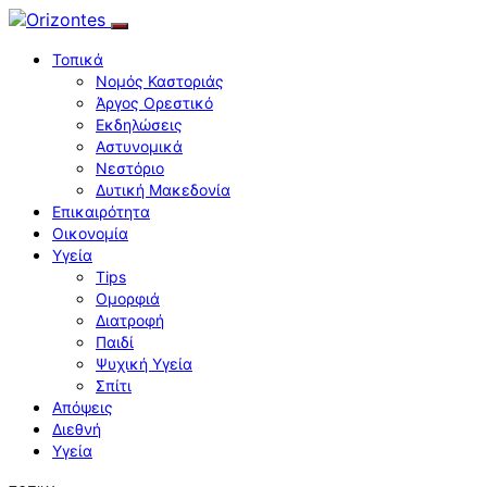
Τοπικά
Νομός Καστοριάς
Άργος Ορεστικό
Εκδηλώσεις
Αστυνομικά
Νεστόριο
Δυτική Μακεδονία
Επικαιρότητα
Οικονομία
Υγεία
Tips
Ομορφιά
Διατροφή
Παιδί
Ψυχική Υγεία
Σπίτι
Απόψεις
Διεθνή
Υγεία