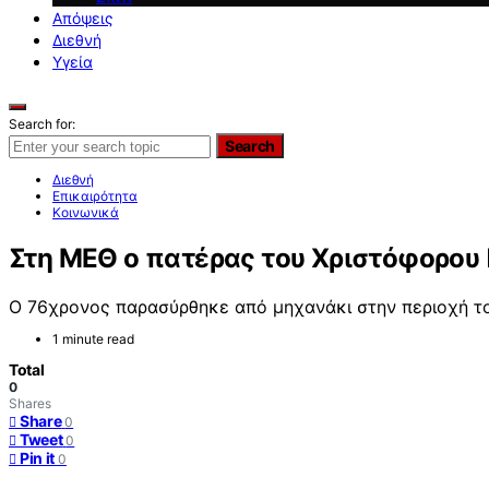
Απόψεις
Διεθνή
Υγεία
Search for:
Search
Διεθνή
Επικαιρότητα
Κοινωνικά
Στη ΜΕΘ ο πατέρας του Χριστόφορου
Ο 76χρονος παρασύρθηκε από μηχανάκι στην περιοχή το
1 minute read
Total
0
Shares
Share
0
Tweet
0
Pin it
0