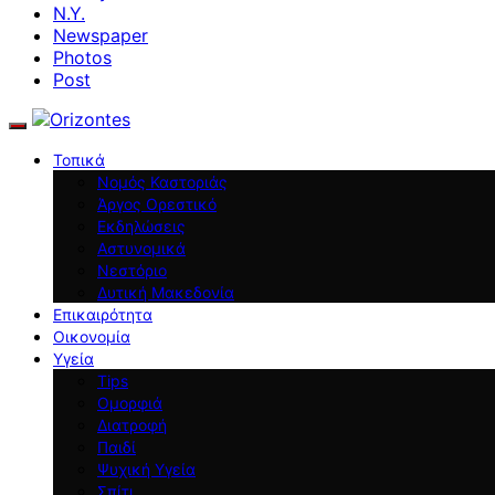
N.Y.
Newspaper
Photos
Post
Τοπικά
Νομός Καστοριάς
Άργος Ορεστικό
Εκδηλώσεις
Αστυνομικά
Νεστόριο
Δυτική Μακεδονία
Επικαιρότητα
Οικονομία
Υγεία
Tips
Ομορφιά
Διατροφή
Παιδί
Ψυχική Υγεία
Σπίτι