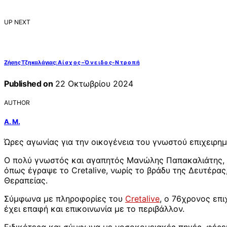
UP NEXT
Ζήσης Τζηκαλάγιας: Α ί σ χ ο ς – Ό ν ε ι δ ο ς- Ν τ ρ ο π ή
Published on
22 Οκτωβρίου 2024
AUTHOR
Α. Μ.
Ώρες αγωνίας για την οικογένεια του γνωστού επιχειρ
Ο πολύ γνωστός και αγαπητός Μανώλης Παπακαλιάτης, απ
όπως έγραψε το Cretalive, νωρίς το βράδυ της Δευτέρας
Θεραπείας.
Σύμφωνα με πληροφορίες του
Cretalive
, ο 76χρονος επι
έχει επαφή και επικοινωνία με το περιβάλλον.