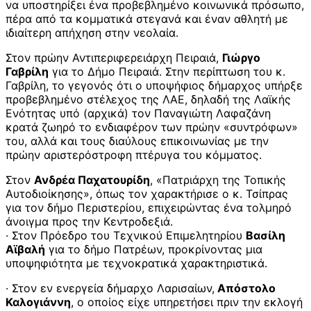
να υποστηρίξει ένα προβεβλημένο κοινωνικά πρόσωπο,
πέρα από τα κομματικά στεγανά και έναν αθλητή με
ιδιαίτερη απήχηση στην νεολαία.
Στον πρώην Αντιπεριφερειάρχη Πειραιά,
Γιώργο
Γαβρίλη
για το Δήμο Πειραιά. Στην περίπτωση του κ.
Γαβρίλη, το γεγονός ότι ο υποψήφιος δήμαρχος υπήρξε
προβεβλημένο στέλεχος της ΛΑΕ, δηλαδή της Λαϊκής
Ενότητας υπό (αρχικά) τον Παναγιώτη Λαφαζάνη
κρατά ζωηρό το ενδιαφέρον των πρώην «συντρόφων»
του, αλλά και τους διαύλους επικοινωνίας με την
πρώην αριστερόστροφη πτέρυγα του κόμματος.
Στον
Ανδρέα Παχατουρίδη
, «Πατριάρχη της Τοπικής
Αυτοδιοίκησης», όπως τον χαρακτήρισε ο κ. Τσίπρας
για τον δήμο Περιστερίου, επιχειρώντας ένα τολμηρό
άνοιγμα προς την Κεντροδεξιά.
· Στον Πρόεδρο του Τεχνικού Επιμελητηρίου
Βασίλη
Αϊβαλή
για το δήμο Πατρέων, προκρίνοντας μια
υποψηφιότητα με τεχνοκρατικά χαρακτηριστικά.
· Στον εν ενεργεία δήμαρχο Λαρισαίων,
Απόστολο
Καλογιάννη
, ο οποίος είχε υπηρετήσει πριν την εκλογή