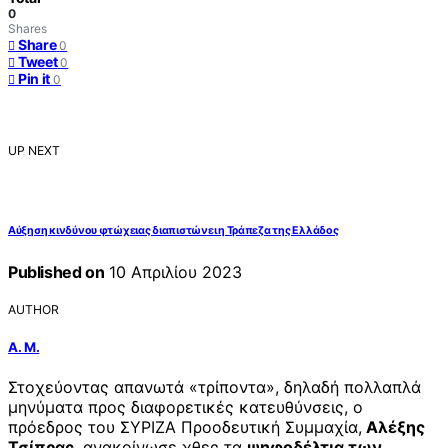
0
Shares
Share
0
Tweet
0
Pin it
0
UP NEXT
Αύξηση κινδύνου φτώχειας διαπιστώνει η Τράπεζα της Ελλάδος
Published on
10 Απριλίου 2023
AUTHOR
Α. Μ.
Στοχεύοντας απανωτά «τρίποντα», δηλαδή πολλαπλά
μηνύματα προς διαφορετικές κατευθύνσεις, ο
πρόεδρος του ΣΥΡΙΖΑ Προοδευτική Συμμαχία,
Αλέξης
Τσίπρας
, ανακοίνωσε χθες τα
ψηφοδέλτια των