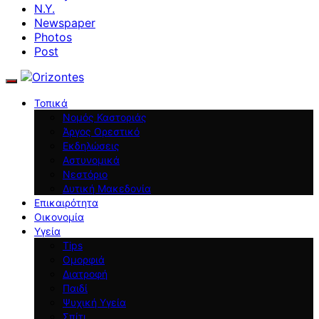
N.Y.
Newspaper
Photos
Post
Τοπικά
Νομός Καστοριάς
Άργος Ορεστικό
Εκδηλώσεις
Αστυνομικά
Νεστόριο
Δυτική Μακεδονία
Επικαιρότητα
Οικονομία
Υγεία
Tips
Ομορφιά
Διατροφή
Παιδί
Ψυχική Υγεία
Σπίτι