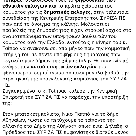
εθνικών εκλογών
και τα πρώτα χρίσματα του
κόμματος για τις
δημοτικές εκλογές
, στην τελευταία
συνεδρίαση της Κεντρικής Επιτροπής του ΣΥΡΙΖΑ ΠΣ,
πριν από το άνοιγμα της κάλπης. Μολονότι οι
προβολείς της δημοσιότητας είχαν στραφεί αρχικά στα
ονοματεπώνυμα των υποψήφιων βουλευτών του
κόμματος ανά την Ελλάδα, εντούτοις η κίνηση του κ.
Τσίπρα να ανακοινώσει από μήνες πριν την κομματική
στήριξή του σε πέντε υποψήφιους δημάρχους των
μεγαλύτερων δήμων της χώρας (πλην Θεσσαλονίκης)
ενόψει των
αυτοδιοικητικών εκλογών
του
φθινοπώρου, συμπύκνωσε σε πολύ μεγάλο βαθμό την
στρατηγική της προεκλογικής καμπάνιας του ΣΥΡΙΖΑ
ΠΣ.
Συγκεκριμένα, ο κ. Τσίπρας κάλεσε την Κεντρική
Επιτροπή του ΣΥΡΙΖΑ ΠΣ να παράσχει την υποστήριξή
της:
Στον μπατσκετμπολίστα, Νίκο Παππά για το δήμο
Αθηναίων, «ώστε να πετύχουμε το τρίποντο της
αλλαγής στο Δήμο της Αθήνας» όπως είπε. Δηλαδή, ο
Πρόεδρος του ΣΥΡΙΖΑ ΠΣ εμφανίστηκε διατεθειμένος