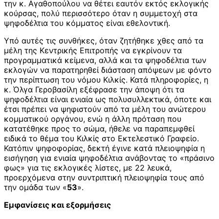
την κ. Αγαθοπούλου να θέτει εαυτόν εκτός εκλογικής
κούρσας, πολύ περισσότερο όταν η συμμετοχή στα
ψηφοδέλτια του κόμματος είναι εθελοντική.
Υπό αυτές τις συνθήκες, όταν ζητήθηκε χθες από τα
μέλη της Κεντρικής Επιτροπής να εγκρίνουν τα
προγραμματικά κείμενα, αλλά και τα ψηφοδέλτια των
εκλογών να παρατηρηθεί διάσταση απόψεων με φόντο
την περίπτωση του νόμου Κιλκίς. Κατά πληροφορίες, η
κ. Όλγα Γεροβασίλη εξέφρασε την άποψη ότι τα
ψηφοδέλτια είναι ενιαία ως πολυσυλλεκτικά, όποτε και
έτσι πρέπει να ψηφιστούν από τα μέλη του ανώτερου
κομματικού οργάνου, ενώ η άλλη πρόταση που
κατατέθηκε προς το σώμα, ήθελε να παραπεμφθεί
ειδικά το θέμα του Κιλκίς στο Εκτελεστικό Γραφείο.
Κατόπιν ψηφοφορίας, δεκτή έγινε κατά πλειοψηφία η
εισήγηση για ενιαία ψηφοδέλτια ανάβοντας το «πράσινο
φως» για τις εκλογικές λίστες, με 22 λευκά,
προερχόμενα στην συντριπτική πλειοψηφία τους από
την ομάδα των «
53
».
Εμφανίσεις και εξορμήσεις