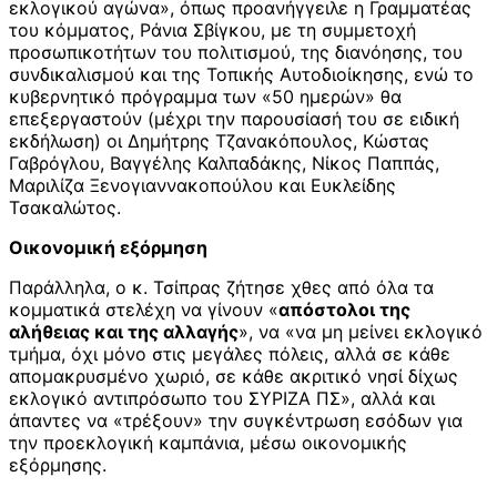
εκλογικού αγώνα», όπως προανήγγειλε η Γραμματέας
του κόμματος, Ράνια Σβίγκου, με τη συμμετοχή
προσωπικοτήτων του πολιτισμού, της διανόησης, του
συνδικαλισμού και της Τοπικής Αυτοδιοίκησης, ενώ το
κυβερνητικό πρόγραμμα των «50 ημερών» θα
επεξεργαστούν (μέχρι την παρουσίασή του σε ειδική
εκδήλωση) οι Δημήτρης Τζανακόπουλος, Κώστας
Γαβρόγλου, Βαγγέλης Καλπαδάκης, Νίκος Παππάς,
Μαριλίζα Ξενογιαννακοπούλου και Ευκλείδης
Τσακαλώτος.
Οικονομική εξόρμηση
Παράλληλα, ο κ. Τσίπρας ζήτησε χθες από όλα τα
κομματικά στελέχη να γίνουν «
απόστολοι της
αλήθειας και της αλλαγής
», να «να μη μείνει εκλογικό
τμήμα, όχι μόνο στις μεγάλες πόλεις, αλλά σε κάθε
απομακρυσμένο χωριό, σε κάθε ακριτικό νησί δίχως
εκλογικό αντιπρόσωπο του ΣΥΡΙΖΑ ΠΣ», αλλά και
άπαντες να «τρέξουν» την συγκέντρωση εσόδων για
την προεκλογική καμπάνια, μέσω οικονομικής
εξόρμησης.