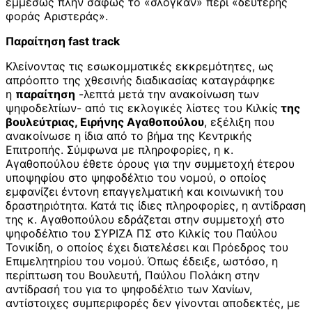
εμμέσως πλην σαφώς το «σλόγκαν» περί «δεύτερης
φοράς Αριστεράς».
Παραίτηση fast track
Κλείνοντας τις εσωκομματικές εκκρεμότητες, ως
απρόοπτο της χθεσινής διαδικασίας καταγράφηκε
η
παραίτηση
-λεπτά μετά την ανακοίνωση των
ψηφοδελτίων- από τις εκλογικές λίστες του Κιλκίς
της
βουλεύτριας, Ειρήνης Αγαθοπούλου
, εξέλιξη που
ανακοίνωσε η ίδια από το βήμα της Κεντρικής
Επιτροπής. Σύμφωνα με πληροφορίες, η κ.
Αγαθοπούλου έθετε όρους για την συμμετοχή έτερου
υποψηφίου στο ψηφοδέλτιο του νομού, ο οποίος
εμφανίζει έντονη επαγγελματική και κοινωνική του
δραστηριότητα. Κατά τις ίδιες πληροφορίες, η αντίδραση
της κ. Αγαθοπούλου εδράζεται στην συμμετοχή στο
ψηφοδέλτιο του ΣΥΡΙΖΑ ΠΣ στο Κιλκίς του Παύλου
Τονικίδη, ο οποίος έχει διατελέσει και Πρόεδρος του
Επιμελητηρίου του νομού. Όπως έδειξε, ωστόσο, η
περίπτωση του Βουλευτή, Παύλου Πολάκη στην
αντίδρασή του για το ψηφοδέλτιο των Χανίων,
αντίστοιχες συμπεριφορές δεν γίνονται αποδεκτές, με