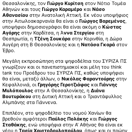
Θεσσαλονίκης, τον
Γιώργο Κυρίτση
στον Νότιο Τομέα
Αθηνών και τους
Γιώργο Καραμέρο
και
Νάσο
Αθανασίου
στην Ανατολική Αττική. Εκ νέου υποψήφιος
στην Αιτωλοακαρνανία θα είναι ο
Γιώργος Βαρεμένος
,
υποψήφιοι δημοσιογράφοι θα είναι ακόμη ο
Κώστας
Αγόρης
στην Καρδίτσα, η Ά
ννα Στεργίου
στη
Θεσπρωτία, η
Τζένη Σουκάρα
στην Κορινθία, η Δώρα
Αυγέρη στη Β Θεσσαλονίκης και η
Νατάσα Γκαρά
στον
Έβρο.
Μεγάλη εκπροσώπηση στα ψηφοδέλτια του ΣΥΡΙΖΑ ΠΣ
γνωρίζουν και οι πανεπιστημιακοί και μέλη του think
tank του Προέδρου του ΣΥΡΙΖΑ ΠΣ, καθώς υποψήφιοι
θα είναι, μεταξύ άλλων, ο
Νικόλας Φαραντούρης
στην
Κεφαλλονιά, οι
Γρηγόρης Γεροτζιάφας
και
Γιάννης
Μυλόπουλος
στην Α Θεσσαλονίκης, η
Διάνα
Βουτυράκου
στη Δυτική Αττική και ο Τριαντάφυλλος
Αλμπάνης στα Γιάννενα.
Επιπλέον, στο ψηφοδέλτιο του νομού Χανίων θα
βρεθούν αμφότεροι
Παύλος Πολάκης
και
Γιώργος
Σταθάκης
, ενώ υποψήφια στην Α’ Αθήνας θα είναι εκ
νέου η
Τασία Χριστοδουλοπούλου
, όπως και οι πρώην