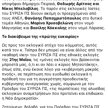
υποψήφιοι δήμαρχοι Πειραιά,
Θοδωρής Δρίτσας και
Νίκος Μπελαβίλας
. Το παρόν στις εκλογικές λίστες
του ΣΥΡΙΖΑ ΠΣ δίνουν ακόμη οι προερχόμενοι από
τους ΑΝΕΛ,
Θανάσης Παπαχριστόπουλος
στο δυτικό
τομέα Αθηνών,
Μαρίνα Χρυσοβελώνη
στον νομό
Μαγνησίας και
Βασίλης Κόκκαλης
στον νομό Λάρισας.
Το διακύβευμα της «πρώτης ευκαιρίας»
Ως προς τον εκλογικό στόχο του κόμματος, αυτός
κατά τον κ. Τσίπρα δεν μπορεί να είναι άλλος από την
«καθαρή νίκη» του ΣΥΡΙΖΑ ΠΣ στις εθνικές εκλογές
της
21ης Μαΐου
, τις «μόνες εκλογές που βρίσκονται
μπροστά μας, ό,τι κι αν λέει ο κύριος Μητσοτάκης»,
όπως είπε, ενώ έκανε λόγο για «κυβέρνηση μακράς
πνοής», σε περίπτωση που ευοδωθεί εκλογικά η
πρόθεσή του για τη συγκρότηση προοδευτικής
κυβέρνησης συνεργασίας χωρίς, σύμφωνα με τον
Πρόεδρο του ΣΥΡΙΖΑ ΠΣ, «τις περιπέτειες της αλυσίδας
εκλογικών αναμετρήσεων που προτείνει και επιδιώκει
η Νέα Δημοκρατία».
Ζητούμενο, δηλαδή, για τον Πρόεδρο του ΣΥΡΙΖΑ ΠΣ