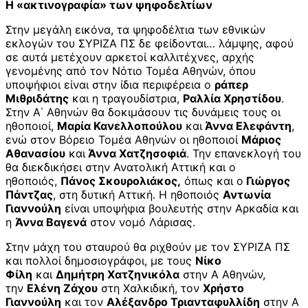
Η «ακτινογραφία» των ψηφοδελτίων
Στην μεγάλη εικόνα, τα ψηφοδέλτια των εθνικών
εκλογών του ΣΥΡΙΖΑ ΠΣ δε φείδονται… λάμψης, αφού
σε αυτά μετέχουν αρκετοί καλλιτέχνες, αρχής
γενομένης από τον Νότιο Τομέα Αθηνών, όπου
υποψήφιοι είναι στην ίδια περιφέρεια ο
ράπερ
Μιθριδάτης
και η τραγουδίστρια,
Ραλλία Χρηστίδου
.
Στην Α΄ Αθηνών θα δοκιμάσουν τις δυνάμεις τους οι
ηθοποιοί,
Μαρία Κανελλοπούλου
και
Άννα Ελεφάντη
,
ενώ στον Βόρειο Τομέα Αθηνών οι ηθοποιοί
Μάριος
Αθανασίου
και
Άννα Χατζησοφιά
. Την επανεκλογή του
θα διεκδικήσει στην Ανατολική Αττική και ο
ηθοποιός,
Πάνος Σκουρολιάκος,
όπως και ο
Γιώργος
Πάντζας
, στη δυτική Αττική. Η ηθοποιός
Αντωνία
Γιαννούλη
είναι υποψήφια βουλευτής στην Αρκαδία και
η
Άννα Βαγενά
στον νομό Λάρισας.
Στην μάχη του σταυρού θα ριχθούν με τον ΣΥΡΙΖΑ ΠΣ
και πολλοί δημοσιογράφοι, με τους
Νίκο
Φίλη
και
Δημήτρη Χατζηνικόλα
στην Α Αθηνών,
την
Ελένη Ζάχου
στη Χαλκιδική, τον
Χρήστο
Γιαννούλη
και τον
Αλέξανδρο Τριανταφυλλίδη
στην Α