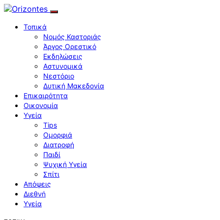
Τοπικά
Νομός Καστοριάς
Άργος Ορεστικό
Εκδηλώσεις
Αστυνομικά
Νεστόριο
Δυτική Μακεδονία
Επικαιρότητα
Οικονομία
Υγεία
Tips
Ομορφιά
Διατροφή
Παιδί
Ψυχική Υγεία
Σπίτι
Απόψεις
Διεθνή
Υγεία