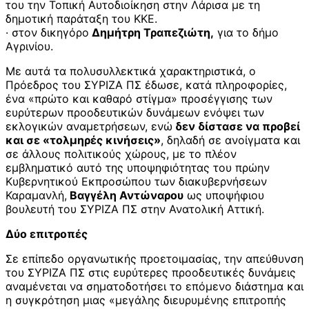
του την Τοπική Αυτοδιοίκηση στην Λάρισα με τη
δημοτική παράταξη του ΚΚΕ.
· στον δικηγόρο
Δημήτρη Τραπεζιώτη,
για το δήμο
Αγρινίου.
Με αυτά τα πολυσυλλεκτικά χαρακτηριστικά, ο
Πρόεδρος του ΣΥΡΙΖΑ ΠΣ έδωσε, κατά πληροφορίες,
ένα «πρώτο και καθαρό στίγμα» προσέγγισης των
ευρύτερων προοδευτικών δυνάμεων ενόψει των
εκλογικών αναμετρήσεων, ενώ
δεν δίστασε να προβεί
και σε «τολμηρές κινήσεις»
, δηλαδή σε ανοίγματα και
σε άλλους πολιτικούς χώρους, με το πλέον
εμβληματικό αυτό της υποψηφιότητας του πρώην
Κυβερνητικού Εκπροσώπου των διακυβερνήσεων
Καραμανλή,
Βαγγέλη Αντώναρου
ως υποψήφιου
βουλευτή του ΣΥΡΙΖΑ ΠΣ στην Ανατολική Αττική.
Δύο επιτροπές
Σε επίπεδο οργανωτικής προετοιμασίας, την απεύθυνση
του ΣΥΡΙΖΑ ΠΣ στις ευρύτερες προοδευτικές δυνάμεις
αναμένεται να σηματοδοτήσει το επόμενο διάστημα και
η συγκρότηση μιας «μεγάλης διευρυμένης επιτροπής