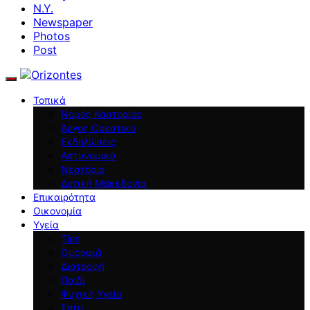
N.Y.
Newspaper
Photos
Post
Τοπικά
Νομός Καστοριάς
Άργος Ορεστικό
Εκδηλώσεις
Αστυνομικά
Νεστόριο
Δυτική Μακεδονία
Επικαιρότητα
Οικονομία
Υγεία
Tips
Ομορφιά
Διατροφή
Παιδί
Ψυχική Υγεία
Σπίτι