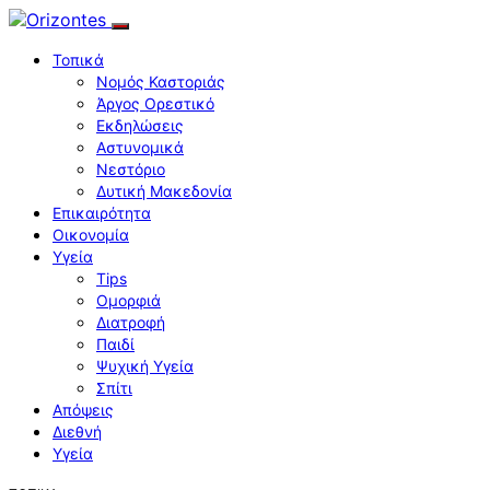
Τοπικά
Νομός Καστοριάς
Άργος Ορεστικό
Εκδηλώσεις
Αστυνομικά
Νεστόριο
Δυτική Μακεδονία
Επικαιρότητα
Οικονομία
Υγεία
Tips
Ομορφιά
Διατροφή
Παιδί
Ψυχική Υγεία
Σπίτι
Απόψεις
Διεθνή
Υγεία