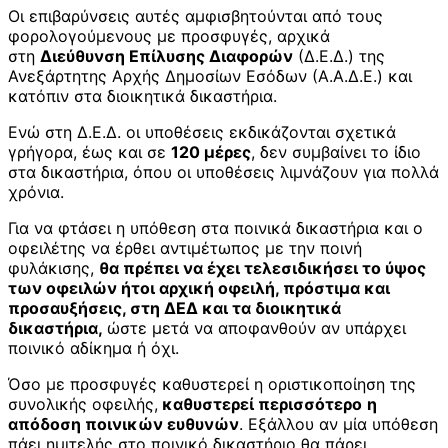
Οι επιβαρύνσεις αυτές αμφισβητούνται από τους
φορολογούμενους με προσφυγές, αρχικά
στη
Διεύθυνση Επίλυσης Διαφορών
(Δ.Ε.Δ.) της
Ανεξάρτητης Αρχής Δημοσίων Εσόδων (Α.Α.Δ.Ε.) και
κατόπιν στα διοικητικά δικαστήρια.
Ενώ στη Δ.Ε.Δ. οι υποθέσεις εκδικάζονται σχετικά
γρήγορα, έως και σε
120 μέρες
, δεν συμβαίνει το ίδιο
στα δικαστήρια, όπου οι υποθέσεις λιμνάζουν για πολλά
χρόνια.
Για να φτάσει η υπόθεση στα ποινικά δικαστήρια και ο
οφειλέτης να έρθει αντιμέτωπος με την ποινή
φυλάκισης,
θα πρέπει να έχει τελεσιδικήσει το ύψος
των οφειλών ήτοι αρχική οφειλή, πρόστιμα και
προσαυξήσεις, στη ΔΕΔ και τα διοικητικά
δικαστήρια,
ώστε μετά να αποφανθούν αν υπάρχει
ποινικό αδίκημα ή όχι.
Όσο με προσφυγές καθυστερεί η οριστικοποίηση της
συνολικής οφειλής,
καθυστερεί περισσότερο
η
απόδοση ποινικών ευθυνών
. Εξάλλου αν μία υπόθεση
πάει ημιτελής στο ποινικό δικαστήριο θα πάρει