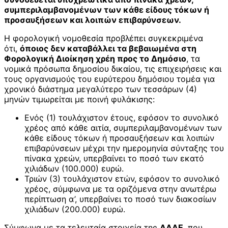
συμπεριλαμβανομένων των κάθε είδους τόκων ή
προσαυξήσεων και λοιπών επιβαρύνσεων.
Η φορολογική νομοθεσία προβλέπει συγκεκριμένα
ότι,
όποιος δεν καταβάλλει τα βεβαιωμένα στη
Φορολογική Διοίκηση χρέη προς το Δημόσιο
, τα
νομικά πρόσωπα δημοσίου δικαίου, τις επιχειρήσεις και
τους οργανισμούς του ευρύτερου δημόσιου τομέα για
χρονικό διάστημα μεγαλύτερο των τεσσάρων (4)
μηνών τιμωρείται με ποινή φυλάκισης:
Ενός (1) τουλάχιστον έτους, εφόσον το συνολικό
χρέος από κάθε αιτία, συμπεριλαμβανομένων των
κάθε είδους τόκων ή προσαυξήσεων και λοιπών
επιβαρύνσεων μέχρι την ημερομηνία σύνταξης του
πίνακα χρεών, υπερβαίνει το ποσό των εκατό
χιλιάδων (100.000) ευρώ.
Τριών (3) τουλάχιστον ετών, εφόσον το συνολικό
χρέος, σύμφωνα με τα οριζόμενα στην ανωτέρω
περίπτωση α’, υπερβαίνει το ποσό των διακοσίων
χιλιάδων (200.000) ευρώ.
Σύμφωνα με τα τελευταία στοιχεία της
ΑΑΔΕ
, που