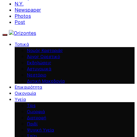
N.Y.
Newspaper
Photos
Post
Τοπικά
Νομός Καστοριάς
Άργος Ορεστικό
Εκδηλώσεις
Αστυνομικά
Νεστόριο
Δυτική Μακεδονία
Επικαιρότητα
Οικονομία
Υγεία
Tips
Ομορφιά
Διατροφή
Παιδί
Ψυχική Υγεία
Σπίτι