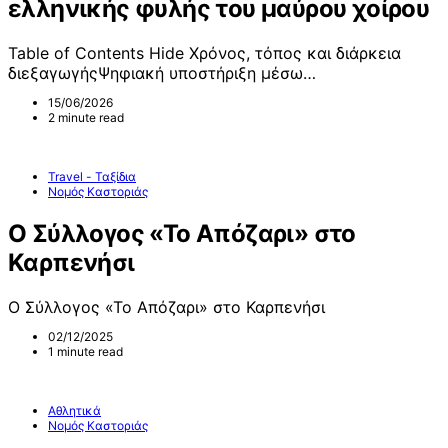
ελληνικής φυλής του μαύρου χοίρου
Table of Contents Hide Χρόνος, τόπος και διάρκεια
διεξαγωγήςΨηφιακή υποστήριξη μέσω…
15/06/2026
2 minute read
Travel - Ταξίδια
Νομός Καστοριάς
Ο Σύλλογος «Το Απόζαρι» στο
Καρπενήσι
Ο Σύλλογος «Το Απόζαρι» στο Καρπενήσι
02/12/2025
1 minute read
Αθλητικά
Νομός Καστοριάς