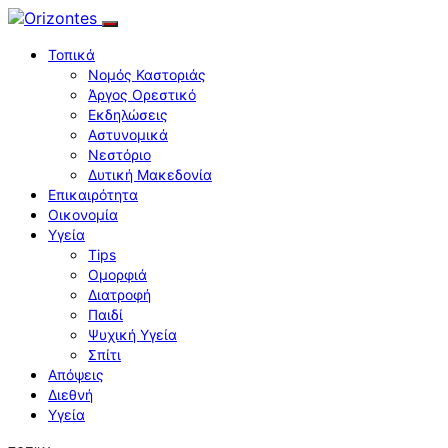
Τοπικά
Νομός Καστοριάς
Άργος Ορεστικό
Εκδηλώσεις
Αστυνομικά
Νεστόριο
Δυτική Μακεδονία
Επικαιρότητα
Οικονομία
Υγεία
Tips
Ομορφιά
Διατροφή
Παιδί
Ψυχική Υγεία
Σπίτι
Απόψεις
Διεθνή
Υγεία