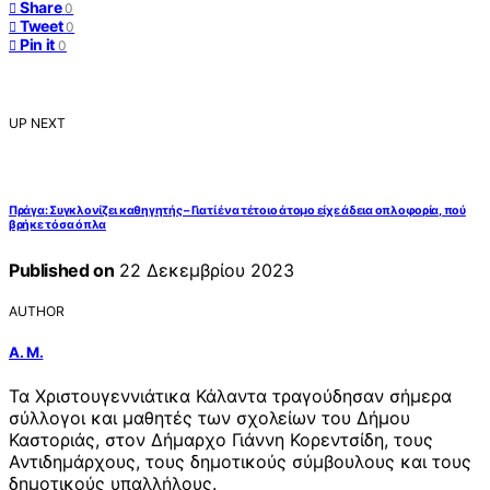
Share
0
Tweet
0
Pin it
0
UP NEXT
Πράγα: Συγκλονίζει καθηγητής – Γιατί ένα τέτοιο άτομο είχε άδεια οπλοφορία, πού
βρήκε τόσα όπλα
Published on
22 Δεκεμβρίου 2023
AUTHOR
Α. Μ.
Τα Χριστουγεννιάτικα Κάλαντα τραγούδησαν σήμερα
σύλλογοι και μαθητές των σχολείων του Δήμου
Καστοριάς, στον Δήμαρχο Γιάννη Κορεντσίδη, τους
Αντιδημάρχους, τους δημοτικούς σύμβουλους και τους
δημοτικούς υπαλλήλους.