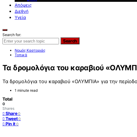
Απόψεις
Διεθνή
Υγεία
Search for:
Search
Νομός Καστοριάς
Τοπικά
Τα δρομολόγια του καραβιού «ΟΛΥΜΠΙ
Τα δρομολόγια του καραβιού «ΟΛΥΜΠΙΑ» για την περίοδο
1 minute read
Total
0
Shares
Share
0
Tweet
0
Pin it
0