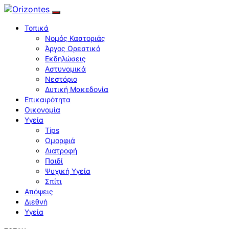
Τοπικά
Νομός Καστοριάς
Άργος Ορεστικό
Εκδηλώσεις
Αστυνομικά
Νεστόριο
Δυτική Μακεδονία
Επικαιρότητα
Οικονομία
Υγεία
Tips
Ομορφιά
Διατροφή
Παιδί
Ψυχική Υγεία
Σπίτι
Απόψεις
Διεθνή
Υγεία