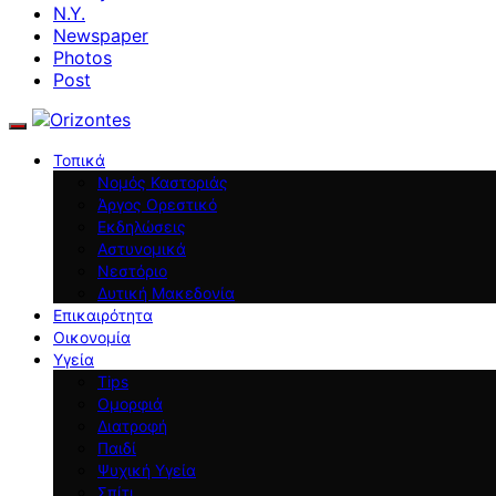
N.Y.
Newspaper
Photos
Post
Τοπικά
Νομός Καστοριάς
Άργος Ορεστικό
Εκδηλώσεις
Αστυνομικά
Νεστόριο
Δυτική Μακεδονία
Επικαιρότητα
Οικονομία
Υγεία
Tips
Ομορφιά
Διατροφή
Παιδί
Ψυχική Υγεία
Σπίτι