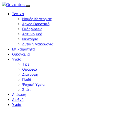
Τοπικά
Νομός Καστοριάς
Άργος Ορεστικό
Εκδηλώσεις
Αστυνομικά
Νεστόριο
Δυτική Μακεδονία
Επικαιρότητα
Οικονομία
Υγεία
Tips
Ομορφιά
Διατροφή
Παιδί
Ψυχική Υγεία
Σπίτι
Απόψεις
Διεθνή
Υγεία