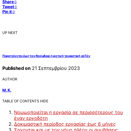
Share
0
Tweet
0
Pin it
0
UP NEXT
Παρατείνεται έως τον Νοέμβριο η φετινή τουριστική σεζόν
Published on
21 Σεπτεμβρίου 2023
AUTHOR
Μ. Κ.
TABLE OF CONTENTS
HIDE
Νομιμοποιείται η εργασία σε περισσότερους του
έναν εργοδότη
Δοκιμαστική περίοδος εργασίας έως 6 μήνες
Έρχονται και με τον νόμο πλέον οι συμβάσεις