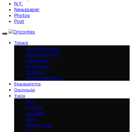
N.Y.
Newspaper
Photos
Post
Τοπικά
Νομός Καστοριάς
Άργος Ορεστικό
Εκδηλώσεις
Αστυνομικά
Νεστόριο
Δυτική Μακεδονία
Επικαιρότητα
Οικονομία
Υγεία
Tips
Ομορφιά
Διατροφή
Παιδί
Ψυχική Υγεία
Σπίτι