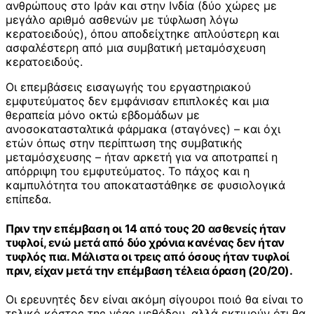
ανθρώπους στο Ιράν και στην Ινδία (δύο χώρες με
μεγάλο αριθμό ασθενών με τύφλωση λόγω
κερατοειδούς), όπου αποδείχτηκε απλούστερη και
ασφαλέστερη από μια συμβατική μεταμόσχευση
κερατοειδούς.
Οι επεμβάσεις εισαγωγής του εργαστηριακού
εμφυτεύματος δεν εμφάνισαν επιπλοκές και μια
θεραπεία μόνο οκτώ εβδομάδων με
ανοσοκατασταλτικά φάρμακα (σταγόνες) – και όχι
ετών όπως στην περίπτωση της συμβατικής
μεταμόσχευσης – ήταν αρκετή για να αποτραπεί η
απόρριψη του εμφυτεύματος. Το πάχος και η
καμπυλότητα του αποκαταστάθηκε σε φυσιολογικά
επίπεδα.
Πριν την επέμβαση οι 14 από τους 20 ασθενείς ήταν
τυφλοί, ενώ μετά από δύο χρόνια κανένας δεν ήταν
τυφλός πια. Μάλιστα οι τρεις από όσους ήταν τυφλοί
πριν, είχαν μετά την επέμβαση τέλεια όραση (20/20).
Οι ερευνητές δεν είναι ακόμη σίγουροι ποιό θα είναι το
τελικό κόστος της νέας μεθόδου, αλλά εκτιμούν ότι θα