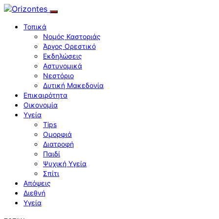
Τοπικά
Νομός Καστοριάς
Άργος Ορεστικό
Εκδηλώσεις
Αστυνομικά
Νεστόριο
Δυτική Μακεδονία
Επικαιρότητα
Οικονομία
Υγεία
Tips
Ομορφιά
Διατροφή
Παιδί
Ψυχική Υγεία
Σπίτι
Απόψεις
Διεθνή
Υγεία