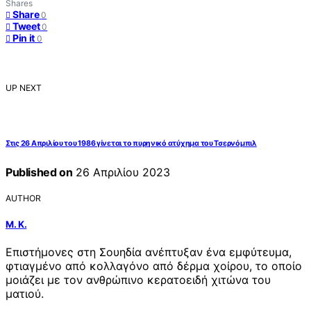
Shares
Share
0
Tweet
0
Pin it
0
UP NEXT
Στις 26 Απριλίου του 1986 γίνεται το πυρηνικό ατύχημα του Τσερνόμπιλ
Published on
26 Απριλίου 2023
AUTHOR
Μ. Κ.
Επιστήμονες στη Σουηδία ανέπτυξαν ένα εμφύτευμα,
φτιαγμένο από κολλαγόνο από δέρμα χοίρου, το οποίο
μοιάζει με τον ανθρώπινο κερατοειδή χιτώνα του
ματιού.