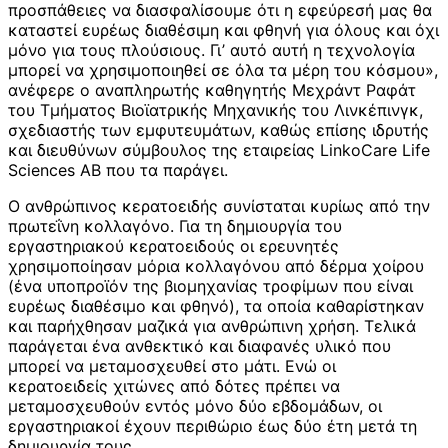
προσπάθειες να διασφαλίσουμε ότι η εφεύρεσή μας θα
καταστεί ευρέως διαθέσιμη και φθηνή για όλους και όχι
μόνο για τους πλούσιους. Γι’ αυτό αυτή η τεχνολογία
μπορεί να χρησιμοποιηθεί σε όλα τα μέρη του κόσμου»,
ανέφερε ο αναπληρωτής καθηγητής Μεχράντ Ραφάτ
του Τμήματος Βιοϊατρικής Μηχανικής του Λινκέπινγκ,
σχεδιαστής των εμφυτευμάτων, καθώς επίσης ιδρυτής
και διευθύνων σύμβουλος της εταιρείας LinkoCare Life
Sciences AB που τα παράγει.
Ο ανθρώπινος κερατοειδής συνίσταται κυρίως από την
πρωτεΐνη κολλαγόνο. Για τη δημιουργία του
εργαστηριακού κερατοειδούς οι ερευνητές
χρησιμοποίησαν μόρια κολλαγόνου από δέρμα χοίρου
(ένα υποπροϊόν της βιομηχανίας τροφίμων που είναι
ευρέως διαθέσιμο και φθηνό), τα οποία καθαρίστηκαν
και παρήχθησαν μαζικά για ανθρώπινη χρήση. Τελικά
παράγεται ένα ανθεκτικό και διαφανές υλικό που
μπορεί να μεταμοσχευθεί στο μάτι. Ενώ οι
κερατοειδείς χιτώνες από δότες πρέπει να
μεταμοσχευθούν εντός μόνο δύο εβδομάδων, οι
εργαστηριακοί έχουν περιθώριο έως δύο έτη μετά τη
δημιουργία τους.