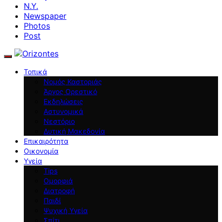
N.Y.
Newspaper
Photos
Post
Τοπικά
Νομός Καστοριάς
Άργος Ορεστικό
Εκδηλώσεις
Αστυνομικά
Νεστόριο
Δυτική Μακεδονία
Επικαιρότητα
Οικονομία
Υγεία
Tips
Ομορφιά
Διατροφή
Παιδί
Ψυχική Υγεία
Σπίτι