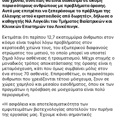
δύο χρόνια, συνεπώς θα είναι διαθέσιμο σε ακόμη
περισσότερους ανθρώπους με προβλήματα όρασης.
Αυτό μας επιτρέπει να ξεπεράσουμε το πρόβλημα της
έλλειψης ιστού κερατοειδούς από δωρητές», δήλωσε ο
καθηγητής Νιλ Λαγκάλι του Τμήματος Βιοϊατρικών και
Κλινικών Επιστημών του Λινκέπινγκ.
Εκτιμάται ότι περίπου 12,7 εκατομμύρια άνθρωποι στον
κόσμο είναι τυφλοί λόγω προβλήματος στον
κερατοειδή χιτώνα τους, του εξωτερικού διαφανούς
στρώματος του ματιού, το οποίο μπορεί να υποστεί
ζημιά λόγω ασθένειας ή τραυματισμού. Μέχρι στιγμής ο
μοναδικός τρόπος αποκατάστασης της όρασης είναι η
μεταμόσχευση, κάτι που όμως συμβαίνει μόλις στον
ένα στους 70 ασθενείς. Επιπροσθέτως, οι περισσότεροι
άνθρωποι που χρειάζονται τέτοιο μόσχευμα, ζουν σε
χώρες χαμηλού και μεσαίου εισοδήματος, όπου εκ των
πραγμάτων η πρόσβαση σε μοσχεύματα είναι πολύ
περιορισμένη.
«Η ασφάλεια και αποτελεσματικότητα των
εμφυτευμάτων βιοτεχνολογίας αποτελούν τον πυρήνα
της εργασίας μας. Έχουμε κάνει σημαντικές