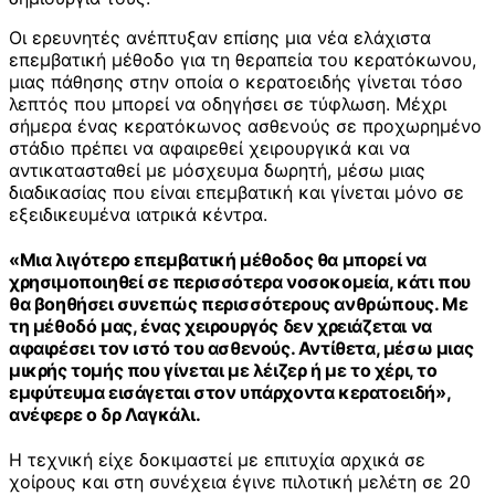
Οι ερευνητές ανέπτυξαν επίσης μια νέα ελάχιστα
επεμβατική μέθοδο για τη θεραπεία του κερατόκωνου,
μιας πάθησης στην οποία ο κερατοειδής γίνεται τόσο
λεπτός που μπορεί να οδηγήσει σε τύφλωση. Μέχρι
σήμερα ένας κερατόκωνος ασθενούς σε προχωρημένο
στάδιο πρέπει να αφαιρεθεί χειρουργικά και να
αντικατασταθεί με μόσχευμα δωρητή, μέσω μιας
διαδικασίας που είναι επεμβατική και γίνεται μόνο σε
εξειδικευμένα ιατρικά κέντρα.
«Μια λιγότερο επεμβατική μέθοδος θα μπορεί να
χρησιμοποιηθεί σε περισσότερα νοσοκομεία, κάτι που
θα βοηθήσει συνεπώς περισσότερους ανθρώπους. Με
τη μέθοδό μας, ένας χειρουργός δεν χρειάζεται να
αφαιρέσει τον ιστό του ασθενούς. Αντίθετα, μέσω μιας
μικρής τομής που γίνεται με λέιζερ ή με το χέρι, το
εμφύτευμα εισάγεται στον υπάρχοντα κερατοειδή»,
ανέφερε ο δρ Λαγκάλι.
Η τεχνική είχε δοκιμαστεί με επιτυχία αρχικά σε
χοίρους και στη συνέχεια έγινε πιλοτική μελέτη σε 20