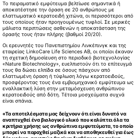
Το πειραματικό εμφύτευμα βελτίωσε σημαντικά ή
αποκατέστησε την όραση σε 20 ανθρώπους με
ελαττωματικό κερατοειδή χιτώνα, οι περισσότεροι από
τους οποίους ήταν προηγουμένως τυφλοί. Σε μερικές
μάλιστα περιπτώσεις ασθενών η αποκατάσταση της
όρασής τους ήταν πλήρης (βαθμοί 20/20).
Οι ερευνητές του Πανεπιστημίου Λινκέπινγκ και της
εταιρείας LinkoCare Life Sciences AB, οι οποίοι έκαναν
τη σχετική δημοσίευση στο περιοδικό βιοτεχνολογίας
«Nature Biotechnology», ευελπιστούν ότι το επίτευγμά
τους θα δώσει ελπίδα σε όσους πάσχουν από
ελαττωμένη όραση ή τύφλωση λόγω κερατοειδούς,
προσφέροντας τους ένα εμβιομηχανικό εμφύτευμα ως
εναλλακτική λύση στην μεταμόσχευση ανθρώπινου
κερατοειδούς από δότη. Τέτοια μοσχεύματα συχνά
είναι σπάνια.
«Τα αποτελέσματα μας δείχνουν ότι είναι δυνατό να
αναπτυχθεί ένα βιολογικό υλικό που καλύπτει όλα τα
κριτήρια χρήσης ως ανθρώπινα εμφυτεύματα, το οποίο
μπορεί να παραχθεί μαζικά και να αποθηκευθεί για έως