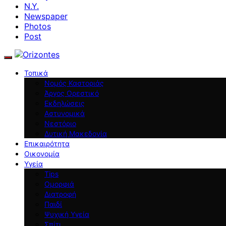
N.Y.
Newspaper
Photos
Post
Τοπικά
Νομός Καστοριάς
Άργος Ορεστικό
Εκδηλώσεις
Αστυνομικά
Νεστόριο
Δυτική Μακεδονία
Επικαιρότητα
Οικονομία
Υγεία
Tips
Ομορφιά
Διατροφή
Παιδί
Ψυχική Υγεία
Σπίτι