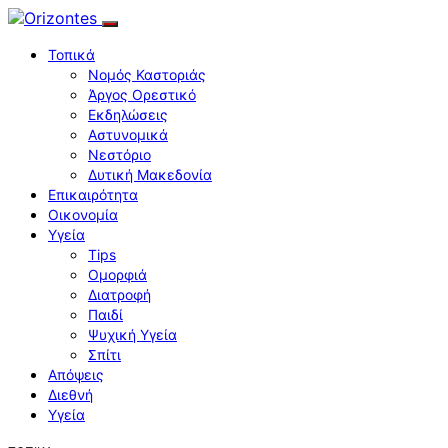
Τοπικά
Νομός Καστοριάς
Άργος Ορεστικό
Εκδηλώσεις
Αστυνομικά
Νεστόριο
Δυτική Μακεδονία
Επικαιρότητα
Οικονομία
Υγεία
Tips
Ομορφιά
Διατροφή
Παιδί
Ψυχική Υγεία
Σπίτι
Απόψεις
Διεθνή
Υγεία