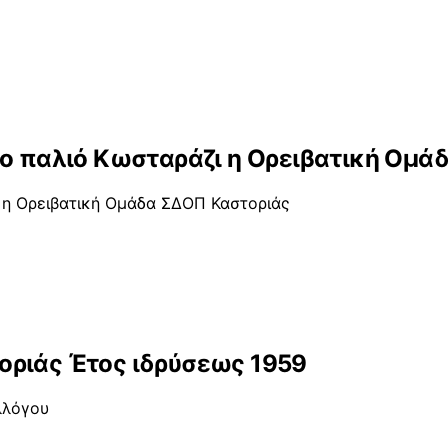
το παλιό Κωσταράζι η Ορειβατική Ομά
ι η Ορειβατική Ομάδα ΣΔΟΠ Καστοριάς
οριάς Έτος ιδρύσεως 1959
λλόγου