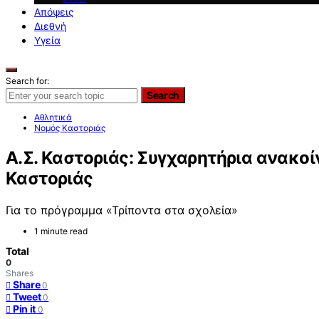
Απόψεις
Διεθνή
Υγεία
Search for:
Search
Αθλητικά
Νομός Καστοριάς
Α.Σ. Καστοριάς: Συγχαρητήρια ανακο
Καστοριάς
Για το πρόγραμμα «Τρίποντα στα σχολεία»
1 minute read
Total
0
Shares
Share
0
Tweet
0
Pin it
0