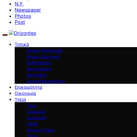
N.Y.
Newspaper
Photos
Post
Τοπικά
Νομός Καστοριάς
Άργος Ορεστικό
Εκδηλώσεις
Αστυνομικά
Νεστόριο
Δυτική Μακεδονία
Επικαιρότητα
Οικονομία
Υγεία
Tips
Ομορφιά
Διατροφή
Παιδί
Ψυχική Υγεία
Σπίτι