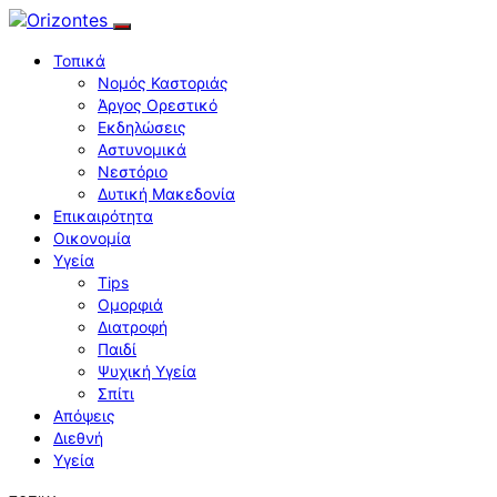
Τοπικά
Νομός Καστοριάς
Άργος Ορεστικό
Εκδηλώσεις
Αστυνομικά
Νεστόριο
Δυτική Μακεδονία
Επικαιρότητα
Οικονομία
Υγεία
Tips
Ομορφιά
Διατροφή
Παιδί
Ψυχική Υγεία
Σπίτι
Απόψεις
Διεθνή
Υγεία