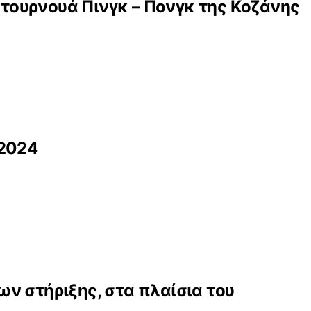
 τουρνουά Πινγκ – Πονγκ της Κοζάνης
 2024
ν στήριξης, στα πλαίσια του