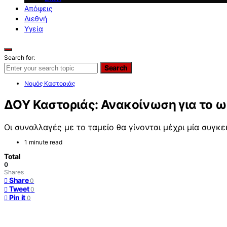
Απόψεις
Διεθνή
Υγεία
Search for:
Search
Νομός Καστοριάς
ΔΟΥ Καστοριάς: Ανακοίνωση για το ωρ
Οι συναλλαγές με το ταμείο θα γίνονται μέχρι μία συγκ
1 minute read
Total
0
Shares
Share
0
Tweet
0
Pin it
0