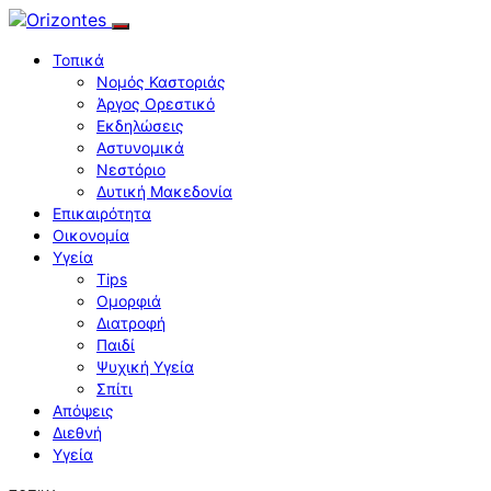
Τοπικά
Νομός Καστοριάς
Άργος Ορεστικό
Εκδηλώσεις
Αστυνομικά
Νεστόριο
Δυτική Μακεδονία
Επικαιρότητα
Οικονομία
Υγεία
Tips
Ομορφιά
Διατροφή
Παιδί
Ψυχική Υγεία
Σπίτι
Απόψεις
Διεθνή
Υγεία