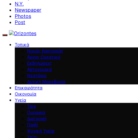
N.Y.
Newspaper
Photos
Post
Τοπικά
Νομός Καστοριάς
Άργος Ορεστικό
Εκδηλώσεις
Αστυνομικά
Νεστόριο
Δυτική Μακεδονία
Επικαιρότητα
Οικονομία
Υγεία
Tips
Ομορφιά
Διατροφή
Παιδί
Ψυχική Υγεία
Σπίτι