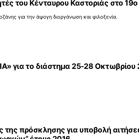
ητές του Κένταυρου Καστοριάς στο 19ο
Κοζάνης για την άψογη διοργάνωση και φιλοξενία.
Α» για το διάστημα 25-28 Οκτωβρίου
 της πρόσκλησης για υποβολή αιτήσεω
εωργών” έτους 2016