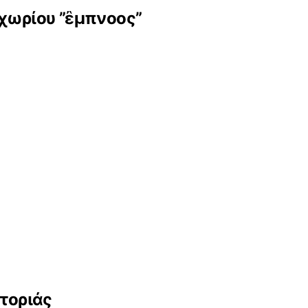
οχωρίου ”ἒμπνοος”
τοριάς