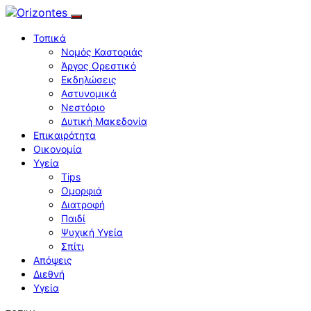
Τοπικά
Νομός Καστοριάς
Άργος Ορεστικό
Εκδηλώσεις
Αστυνομικά
Νεστόριο
Δυτική Μακεδονία
Επικαιρότητα
Οικονομία
Υγεία
Tips
Ομορφιά
Διατροφή
Παιδί
Ψυχική Υγεία
Σπίτι
Απόψεις
Διεθνή
Υγεία