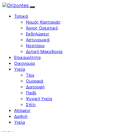
Τοπικά
Νομός Καστοριάς
Άργος Ορεστικό
Εκδηλώσεις
Αστυνομικά
Νεστόριο
Δυτική Μακεδονία
Επικαιρότητα
Οικονομία
Υγεία
Tips
Ομορφιά
Διατροφή
Παιδί
Ψυχική Υγεία
Σπίτι
Απόψεις
Διεθνή
Υγεία