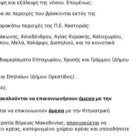
ψη και εξάλειψη της νόσου. Επομένως:
α σε περιοχές που βρίσκονται εκτός της
αρακάτω περιοχές της Π.Ε. Καστοριάς:
ωνης, Χιλιοδένδρου, Αγίας Κυριακής, Καλοχωρίου,
ου, Μελά, Χαλάρψν, Δισπηλιού, και τα κοινοτικά
διαμερίσματα Επταχωρίου, Χρυσής και Γράμμου (Δήμου
 Σπηλαίων (Δήμου Ορεστίδος) .
ές.
αρακαλούνται να επικοινωνήσουν
άμεσα
με την
ται να επικοινωνούν
άμεσα
με την Κτηνιατρική
οκρατία Βόρειας Μακεδονίας,
απαγορεύεται
να
κο κρέας, κατεψυγμένο χοίρειο κρέας και οποιοδήποτε