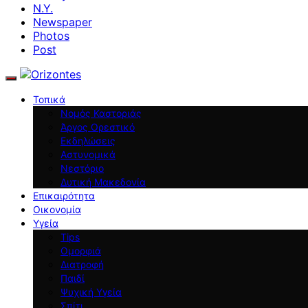
N.Y.
Newspaper
Photos
Post
Τοπικά
Νομός Καστοριάς
Άργος Ορεστικό
Εκδηλώσεις
Αστυνομικά
Νεστόριο
Δυτική Μακεδονία
Επικαιρότητα
Οικονομία
Υγεία
Tips
Ομορφιά
Διατροφή
Παιδί
Ψυχική Υγεία
Σπίτι