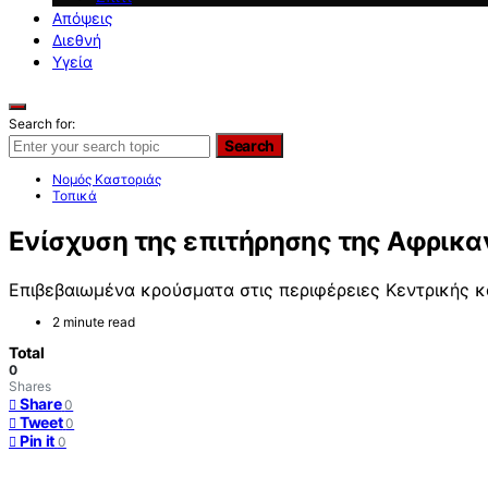
Απόψεις
Διεθνή
Υγεία
Search for:
Search
Νομός Καστοριάς
Τοπικά
Ενίσχυση της επιτήρησης της Αφρικ
Επιβεβαιωμένα κρούσματα στις περιφέρειες Κεντρικής κ
2 minute read
Total
0
Shares
Share
0
Tweet
0
Pin it
0