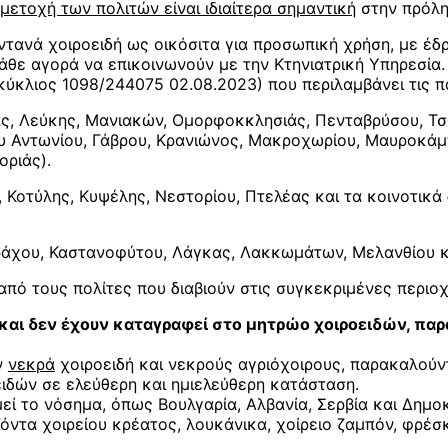
μετοχή των πολιτών είναι ιδιαίτερα σημαντική
στην πρόλη
τανά χοιροειδή ως οικόσιτα για προσωπική χρήση, με έδρ
άθε αγορά να επικοινωνούν με την Κτηνιατρική Υπηρεσία.
κύκλιος 1098/244075 02.08.2023) που περιλαμβάνει τις π
Λεύκης, Μανιακών, Ομορφοκκλησιάς, Πενταβρύσου, Τσάκ
ου Αντωνίου, Γάβρου, Κρανιώνος, Μακροχωρίου, Μαυροκάμπ
οριάς).
τύλης, Κυψέλης, Νεστορίου, Πτελέας και τα κοινοτικά 
ου, Καστανοφύτου, Λάγκας, Λακκωμάτων, Μελανθίου και
πό τους πολίτες που διαβιούν στις συγκεκριμένες περιοχ
ή και δεν έχουν καταγραφεί στο μητρώο χοιροειδών, π
ν
νεκρά
χοιροειδή και νεκρούς αγριόχοιρους, παρακαλούν
ειδών σε ελεύθερη και ημιελεύθερη κατάσταση.
εί το νόσημα, όπως Βουλγαρία, Αλβανία, Σερβία και Δημ
ντα χοιρείου κρέατος, λουκάνικα, χοίρειο ζαμπόν, φρέσ