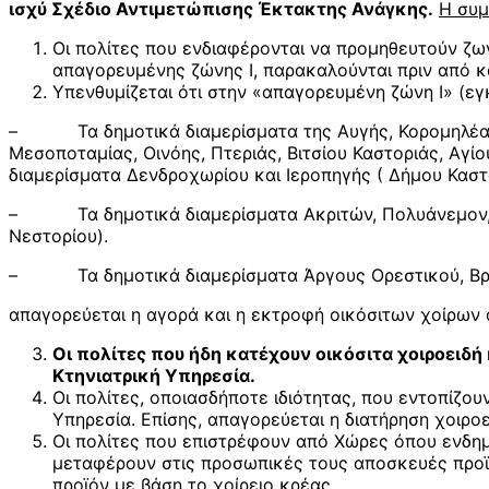
ισχύ Σχέδιο Αντιμετώπισης Έκτακτης Ανάγκης.
Η συμ
Οι πολίτες που ενδιαφέρονται να προμηθευτούν ζων
απαγορευμένης ζώνης Ι, παρακαλούνται πριν από κ
Υπενθυμίζεται ότι στην «απαγορευμένη ζώνη Ι» (εγ
– Τα δημοτικά διαμερίσματα της Αυγής, Κορομηλέας, 
Μεσοποταμίας, Οινόης, Πτεριάς, Βιτσίου Καστοριάς, Αγί
διαμερίσματα Δενδροχωρίου και Ιεροπηγής ( Δήμου Καστ
– Τα δημοτικά διαμερίσματα Ακριτών, Πολυάνεμον, Κο
Νεστορίου).
– Τα δημοτικά διαμερίσματα Άργους Ορεστικού, Βράχ
απαγορεύεται η αγορά και η εκτροφή οικόσιτων χοίρων α
Οι πολίτες που ήδη κατέχουν οικόσιτα χοιροειδ
Κτηνιατρική Υπηρεσία.
Οι πολίτες, οποιασδήποτε ιδιότητας, που εντοπίζου
Υπηρεσία. Επίσης, απαγορεύεται η διατήρηση χοιρο
Οι πολίτες που επιστρέφουν από Χώρες όπου ενδημ
μεταφέρουν στις προσωπικές τους αποσκευές προϊό
προϊόν με βάση το χοίρειο κρέας.