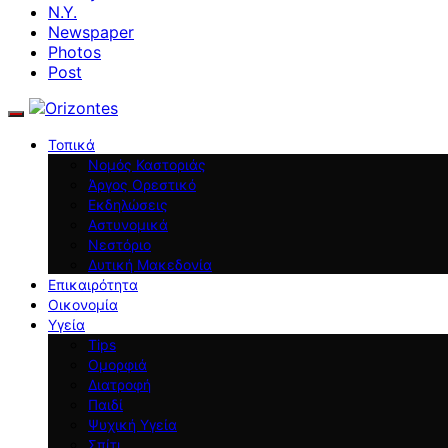
N.Y.
Newspaper
Photos
Post
Τοπικά
Νομός Καστοριάς
Άργος Ορεστικό
Εκδηλώσεις
Αστυνομικά
Νεστόριο
Δυτική Μακεδονία
Επικαιρότητα
Οικονομία
Υγεία
Tips
Ομορφιά
Διατροφή
Παιδί
Ψυχική Υγεία
Σπίτι