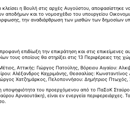
να κλείσει η Βουλή στις αρχές Αυγούστου, αποφασίστηκε 
ν αποδήμων και το νομοσχέδιο του υπουργείου Οικονομικ
όρφωσης, την αναδιάρθρωση των μισθών των δημοσίων υπ
 προφανή επιδίωξη την επικράτηση και στις επικείμενες 
ν τους οποίους θα στηρίξει στις 13 Περιφέρειες της χώ
Μέτιος, Αττικής: Γιώργος Πατούλης, Βόρειου Αιγαίου: Αλκ
ίρου: Αλέξανδρος Καχριμάνης, Θεσσαλίας: Κωνσταντίνος 
 Γιώργος Χατζημάρκος, Πελοποννήσου: Δημήτριος Πτωχός,
ητη υποψηφιότητα του προερχόμενου από το ΠαΣοΚ Σταύρο
ύρου Αρναουτάκη), είναι εν ενεργεία περιφερειάρχες. Τ
σο.