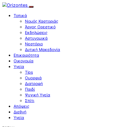
Τοπικά
Νομός Καστοριάς
Άργος Ορεστικό
Εκδηλώσεις
Αστυνομικά
Νεστόριο
Δυτική Μακεδονία
Επικαιρότητα
Οικονομία
Υγεία
Tips
Ομορφιά
Διατροφή
Παιδί
Ψυχική Υγεία
Σπίτι
Απόψεις
Διεθνή
Υγεία