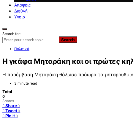
Απόψεις
Διεθνή
Υγεία
Search for:
Search
Πολιτικά
Η γκάφα Μηταράκη και οι πρώτες κηλ
Η παρέμβαση Μηταράκη θόλωσε πρόωρα το μεταρρυθμιστ
3 minute read
Total
0
Shares
Share
0
Tweet
0
Pin it
0