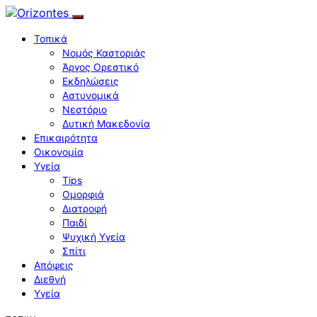
Τοπικά
Νομός Καστοριάς
Άργος Ορεστικό
Εκδηλώσεις
Αστυνομικά
Νεστόριο
Δυτική Μακεδονία
Επικαιρότητα
Οικονομία
Υγεία
Tips
Ομορφιά
Διατροφή
Παιδί
Ψυχική Υγεία
Σπίτι
Απόψεις
Διεθνή
Υγεία