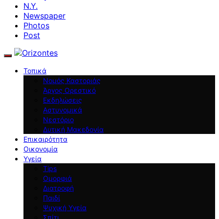
N.Y.
Newspaper
Photos
Post
Τοπικά
Νομός Καστοριάς
Άργος Ορεστικό
Εκδηλώσεις
Αστυνομικά
Νεστόριο
Δυτική Μακεδονία
Επικαιρότητα
Οικονομία
Υγεία
Tips
Ομορφιά
Διατροφή
Παιδί
Ψυχική Υγεία
Σπίτι