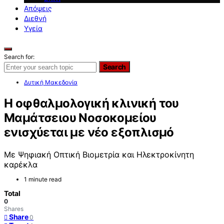
Απόψεις
Διεθνή
Υγεία
Search for:
Search
Δυτική Μακεδονία
H οφθαλμολογική κλινική του
Μαμάτσειου Νοσοκομείου
ενισχύεται με νέο εξοπλισμό
Με Ψηφιακή Οπτική Βιομετρία και Ηλεκτροκίνητη
καρέκλα
1 minute read
Total
0
Shares
Share
0