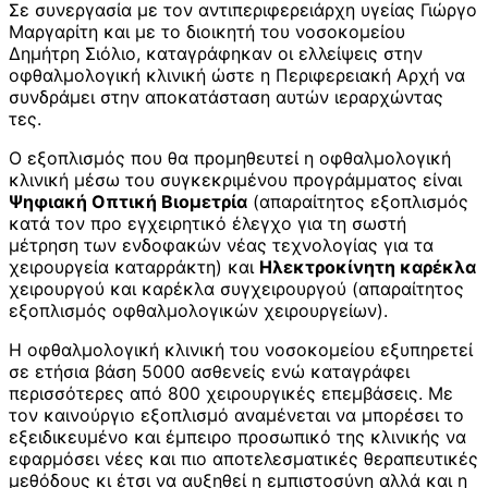
Σε συνεργασία με τον αντιπεριφερειάρχη υγείας Γιώργο
Μαργαρίτη και με το διοικητή του νοσοκομείου
Δημήτρη Σιόλιο, καταγράφηκαν οι ελλείψεις στην
οφθαλμολογική κλινική ώστε η Περιφερειακή Αρχή να
συνδράμει στην αποκατάσταση αυτών ιεραρχώντας
τες.
Ο εξοπλισμός που θα προμηθευτεί η οφθαλμολογική
κλινική μέσω του συγκεκριμένου προγράμματος είναι
Ψηφιακή Οπτική Βιομετρία
(απαραίτητος εξοπλισμός
κατά τον προ εγχειρητικό έλεγχο για τη σωστή
μέτρηση των ενδοφακών νέας τεχνολογίας για τα
χειρουργεία καταρράκτη) και
Ηλεκτροκίνητη καρέκλα
χειρουργού και καρέκλα συγχειρουργού (απαραίτητος
εξοπλισμός οφθαλμολογικών χειρουργείων).
Η οφθαλμολογική κλινική του νοσοκομείου εξυπηρετεί
σε ετήσια βάση 5000 ασθενείς ενώ καταγράφει
περισσότερες από 800 χειρουργικές επεμβάσεις. Με
τον καινούργιο εξοπλισμό αναμένεται να μπορέσει το
εξειδικευμένο και έμπειρο προσωπικό της κλινικής να
εφαρμόσει νέες και πιο αποτελεσματικές θεραπευτικές
μεθόδους κι έτσι να αυξηθεί η εμπιστοσύνη αλλά και η