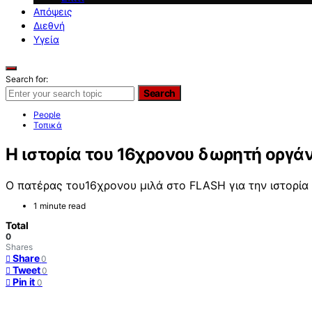
Απόψεις
Διεθνή
Υγεία
Search for:
Search
People
Τοπικά
Η ιστορία του 16χρονου δωρητή οργ
Ο πατέρας του16χρονου μιλά στο FLASH για την ιστορία 
1 minute read
Total
0
Shares
Share
0
Tweet
0
Pin it
0