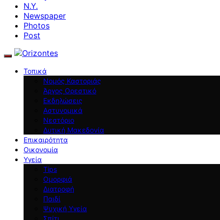
N.Y.
Newspaper
Photos
Post
Τοπικά
Νομός Καστοριάς
Άργος Ορεστικό
Εκδηλώσεις
Αστυνομικά
Νεστόριο
Δυτική Μακεδονία
Επικαιρότητα
Οικονομία
Υγεία
Tips
Ομορφιά
Διατροφή
Παιδί
Ψυχική Υγεία
Σπίτι