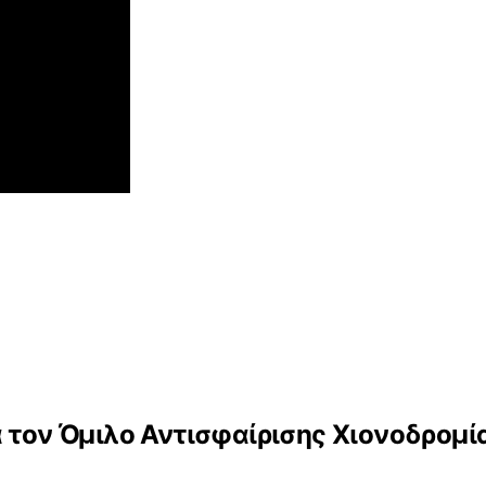
α τον Όμιλο Αντισφαίρισης Χιονοδρομί