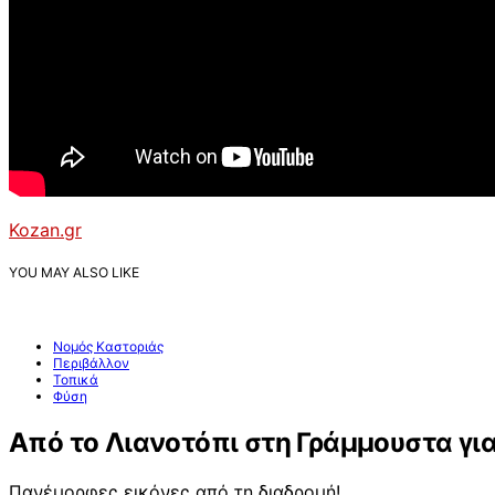
Kozan.gr
YOU MAY ALSO LIKE
Νομός Καστοριάς
Περιβάλλον
Τοπικά
Φύση
Από το Λιανοτόπι στη Γράμμουστα γι
Πανέμορφες εικόνες από τη διαδρομή!