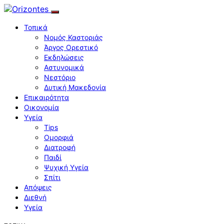
Τοπικά
Νομός Καστοριάς
Άργος Ορεστικό
Εκδηλώσεις
Αστυνομικά
Νεστόριο
Δυτική Μακεδονία
Επικαιρότητα
Οικονομία
Υγεία
Tips
Ομορφιά
Διατροφή
Παιδί
Ψυχική Υγεία
Σπίτι
Απόψεις
Διεθνή
Υγεία