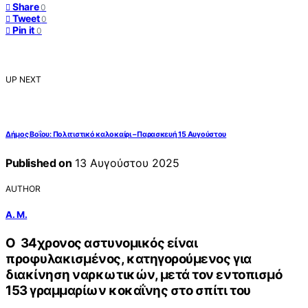
Share
0
Tweet
0
Pin it
0
UP NEXT
Δήμος Βοΐου: Πολιτιστικό καλοκαίρι – Παρασκευή 15 Αυγούστου
Published on
13 Αυγούστου 2025
AUTHOR
Α. Μ.
Ο 34χρονος αστυνομικός είναι
προφυλακισμένος, κατηγορούμενος για
διακίνηση ναρκωτικών, μετά τον εντοπισμό
153 γραμμαρίων κοκαΐνης στο σπίτι του