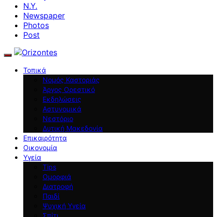
N.Y.
Newspaper
Photos
Post
Τοπικά
Νομός Καστοριάς
Άργος Ορεστικό
Εκδηλώσεις
Αστυνομικά
Νεστόριο
Δυτική Μακεδονία
Επικαιρότητα
Οικονομία
Υγεία
Tips
Ομορφιά
Διατροφή
Παιδί
Ψυχική Υγεία
Σπίτι