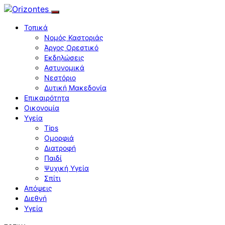
Τοπικά
Νομός Καστοριάς
Άργος Ορεστικό
Εκδηλώσεις
Αστυνομικά
Νεστόριο
Δυτική Μακεδονία
Επικαιρότητα
Οικονομία
Υγεία
Tips
Ομορφιά
Διατροφή
Παιδί
Ψυχική Υγεία
Σπίτι
Απόψεις
Διεθνή
Υγεία