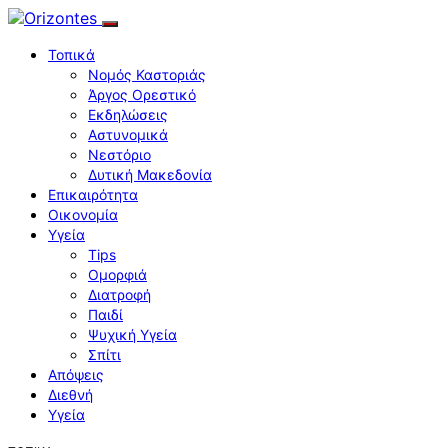
Τοπικά
Νομός Καστοριάς
Άργος Ορεστικό
Εκδηλώσεις
Αστυνομικά
Νεστόριο
Δυτική Μακεδονία
Επικαιρότητα
Οικονομία
Υγεία
Tips
Ομορφιά
Διατροφή
Παιδί
Ψυχική Υγεία
Σπίτι
Απόψεις
Διεθνή
Υγεία