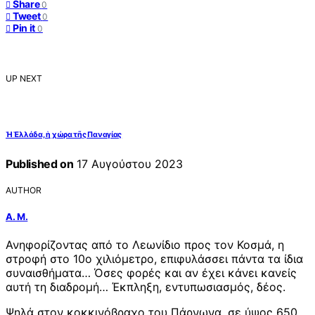
Share
0
Tweet
0
Pin it
0
UP NEXT
Ἡ Ἑλλάδα, ἡ χώρα τῆς Παναγίας
Published on
17 Αυγούστου 2023
AUTHOR
Α. Μ.
Ανηφορίζοντας από το Λεωνίδιο προς τον Κοσμά, η
στροφή στο 10ο χιλιόμετρο, επιφυλάσσει πάντα τα ίδια
συναισθήματα… Όσες φορές και αν έχει κάνει κανείς
αυτή τη διαδρομή… Έκπληξη, εντυπωσιασμός, δέος.
Ψηλά στον κοκκινόβραχο του Πάρνωνα, σε ύψος 650