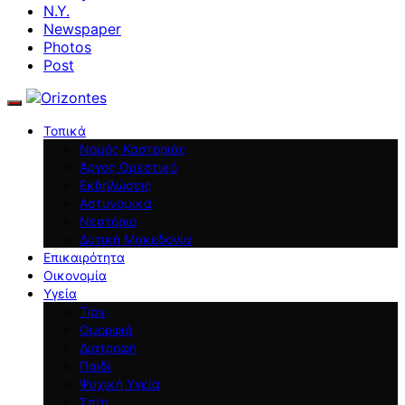
N.Y.
Newspaper
Photos
Post
Τοπικά
Νομός Καστοριάς
Άργος Ορεστικό
Εκδηλώσεις
Αστυνομικά
Νεστόριο
Δυτική Μακεδονία
Επικαιρότητα
Οικονομία
Υγεία
Tips
Ομορφιά
Διατροφή
Παιδί
Ψυχική Υγεία
Σπίτι