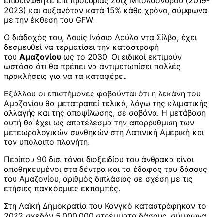
επιδεινώθηκε επί προεδρίας Ζαΐχ Μπολσονάρου (2019-
2023) και αυξανόταν κατά 15% κάθε χρόνο, σύμφωνα
με την έκθεση του GFW.
Ο διάδοχός του, Λουίς Ινάσιο Λούλα ντα Σίλβα, έχει
δεσμευθεί να τερματίσει την καταστροφή
του
Αμαζονίου
ως το 2030. Οι ειδικοί εκτιμούν
ωστόσο ότι θα πρέπει να αντιμετωπίσει πολλές
προκλήσεις για να τα καταφέρει.
Εξάλλου οι επιστήμονες φοβούνται ότι η λεκάνη του
Αμαζονίου θα μετατραπεί τελικά, λόγω της κλιματικής
αλλαγής και της αποψίλωσης, σε σαβάνα. Η μετάβαση
αυτή θα έχει ως αποτέλεσμα την απορρύθμιση των
μετεωρολογικών συνθηκών στη Λατινική Αμερική και
τον υπόλοιπο πλανήτη.
Περίπου 90 δισ. τόνοι διοξειδίου του άνθρακα είναι
αποθηκευμένοι στα δέντρα και το έδαφος του δάσους
του Αμαζονίου, αριθμός διπλάσιος σε σχέση με τις
ετήσιες παγκόσμιες εκπομπές.
Στη Λαϊκή Δημοκρατία του Κονγκό καταστράφηκαν το
2022 σχεδόν 5.000.000 στρέμματα δάσους, σύμφωνα