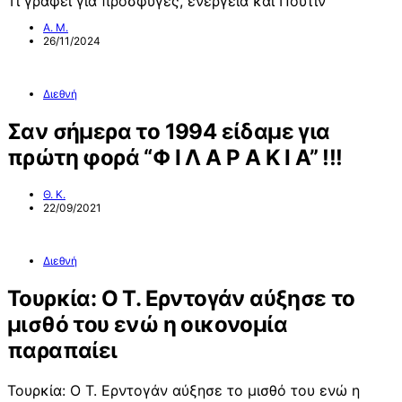
Τι γράφει για πρόσφυγες, ενέργεια και Πούτιν
Α. Μ.
26/11/2024
Διεθνή
Σαν σήμερα το 1994 είδαμε για
πρώτη φορά “Φ Ι Λ Α Ρ Α Κ Ι Α” !!!
Θ. Κ.
22/09/2021
Διεθνή
Τουρκία: Ο Τ. Ερντογάν αύξησε το
μισθό του ενώ η οικονομία
παραπαίει
Τουρκία: Ο Τ. Ερντογάν αύξησε το μισθό του ενώ η