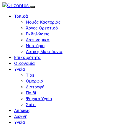
Τοπικά
Νομός Καστοριάς
Άργος Ορεστικό
Εκδηλώσεις
Αστυνομικά
Νεστόριο
Δυτική Μακεδονία
Επικαιρότητα
Οικονομία
Υγεία
Tips
Ομορφιά
Διατροφή
Παιδί
Ψυχική Υγεία
Σπίτι
Απόψεις
Διεθνή
Υγεία