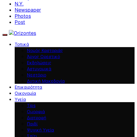
N.Y.
Newspaper
Photos
Post
Τοπικά
Νομός Καστοριάς
Άργος Ορεστικό
Εκδηλώσεις
Αστυνομικά
Νεστόριο
Δυτική Μακεδονία
Επικαιρότητα
Οικονομία
Υγεία
Tips
Ομορφιά
Διατροφή
Παιδί
Ψυχική Υγεία
Σπίτι