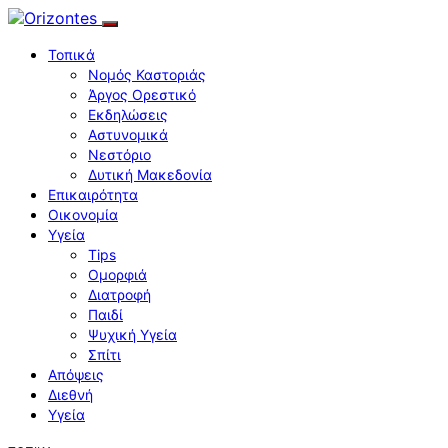
Τοπικά
Νομός Καστοριάς
Άργος Ορεστικό
Εκδηλώσεις
Αστυνομικά
Νεστόριο
Δυτική Μακεδονία
Επικαιρότητα
Οικονομία
Υγεία
Tips
Ομορφιά
Διατροφή
Παιδί
Ψυχική Υγεία
Σπίτι
Απόψεις
Διεθνή
Υγεία