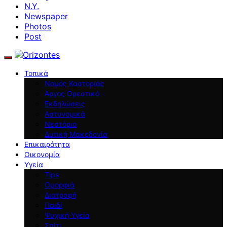
N.Y.
Newspaper
Photos
Post
Τοπικά
Νομός Καστοριάς
Άργος Ορεστικό
Εκδηλώσεις
Αστυνομικά
Νεστόριο
Δυτική Μακεδονία
Επικαιρότητα
Οικονομία
Υγεία
Tips
Ομορφιά
Διατροφή
Παιδί
Ψυχική Υγεία
Σπίτι