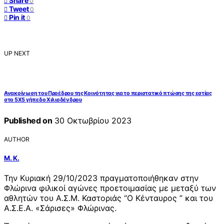
Share
0
Tweet
0
Pin it
0
UP NEXT
Ανακοίνωση του Προέδρου της Κοινότητας για το περιστατικό πτώσης της εστίας
στο 5Χ5 γήπεδο Χιλιοδένδρου
Published on
30 Οκτωβρίου 2023
AUTHOR
Μ. Κ.
Την Κυριακή 29/10/2023 πραγματοποιήθηκαν στην
Φλώρινα φιλικοί αγώνες προετοιμασίας με μεταξύ των
αθλητών του Α.Σ.Μ. Καστοριάς “Ο Κένταυρος ” και του
Α.Σ.Ε.Α. «Σάρισες» Φλώρινας.