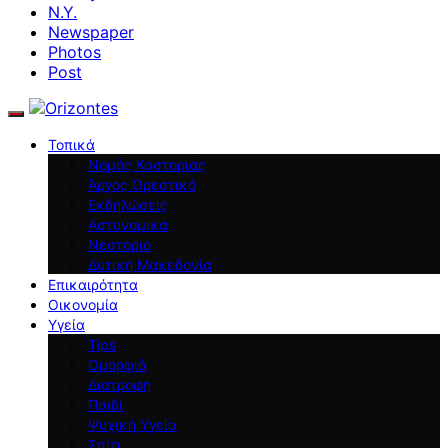
N.Y.
Newspaper
Photos
Post
Τοπικά
Νομός Καστοριάς
Άργος Ορεστικό
Εκδηλώσεις
Αστυνομικά
Νεστόριο
Δυτική Μακεδονία
Επικαιρότητα
Οικονομία
Υγεία
Tips
Ομορφιά
Διατροφή
Παιδί
Ψυχική Υγεία
Σπίτι