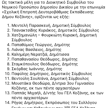
Ως τακτικά μέλη για το Διοικητικό Συμβούλιο του
Νομικού Προσώπου Δημοσίου Δικαίου με την επωνυμία
«Σχολική Επιτροπή Δευτεροβάθμιας Εκπαίδευσης
Δήμου Κοζάνης», ορίζονται ως εξής:
Μεντελή Παρασκευή, Δημοτική Σύμβουλος
Τσανακτσίδης Κυριάκος, Δημοτικός Σύμβουλος
Χατζημανώλη – Φουρκιώτη Κυριακή, Δημοτική
Σύμβουλος
Παπαθύμιος Γεώργιος, Δημότης
Λιάνας Βασίλειος, Δημότης
Καλημέρη Νερατζιά, Δημότισσα
Παπαθανασίου Θεόδωρος, Δημότης
Σταμκόπουλος Θεόδωρος, Δημότης
Σκόρδας Ιωάννης, Δημότης
Παφύλης Δημήτριος, Δημοτικός Σύμβουλος
Βεντούλη Σουλτάνα, Δημοτική Σύμβουλος
Μουστάκα Θεοδώρα, Δ/ντρια 3ου Γυμνασίου
Κοζάνης, εκ των πέντε αρχαιοτέρων
Παππάς Μιχαήλ, Δ/ντής 1ου ΓΕΛ Κοζάνης, εκ των
πέντε αρχαιοτέρων
Ρήγας Δημήτριος, Εκπρόσωπος του Συλλόγου
ου