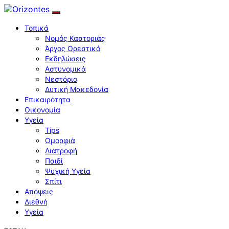
Τοπικά
Νομός Καστοριάς
Άργος Ορεστικό
Εκδηλώσεις
Αστυνομικά
Νεστόριο
Δυτική Μακεδονία
Επικαιρότητα
Οικονομία
Υγεία
Tips
Ομορφιά
Διατροφή
Παιδί
Ψυχική Υγεία
Σπίτι
Απόψεις
Διεθνή
Υγεία