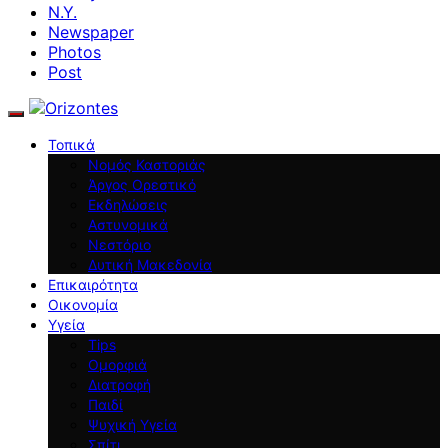
N.Y.
Newspaper
Photos
Post
Τοπικά
Νομός Καστοριάς
Άργος Ορεστικό
Εκδηλώσεις
Αστυνομικά
Νεστόριο
Δυτική Μακεδονία
Επικαιρότητα
Οικονομία
Υγεία
Tips
Ομορφιά
Διατροφή
Παιδί
Ψυχική Υγεία
Σπίτι