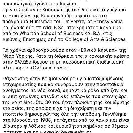
προεκλογικό αγώνα του Ιουνίου.
Πριν ο Στέφανος Κασσελάκης ανέβει αρκετά γρήγορα
τα «σκαλιά» της Κουμουνδούρου φοίτησε στο
πρόγραμμα Huntsman του University of Pennsylvania
και έλαβε δύο πτυχία: B.Sc. στα Χρηματοοικονομικά
από το Wharton School of Business και Β.Α. στις
Διεθνείς Επιστήμες από το College of Arts & Sciences.
Για χρόνια αρθρογραφούσε στον «Εθνικό Κήρυκα» της
Νέας Υόρκης. Κατά τη διάρκεια της οικονομικής κρίσης
στην Ελλάδα ίδρυσε τη μη κερδοσκοπική διαδικτυακή
πλατφόρμα «CVfromGreece».
Ψάχνοντας στην Κουμουνδούρου για καταξιωμένους
επιχειρηματίες που θα συνδράμουν στην προσπάθεια
ανοίγματος σε νέα κοινά, σημαντικό ρόλο έπαιξαν και
οι επιτυχημένες επενδυτικές επιλογές του στον χώρο
της ναυτιλίας. Στα 30 του ήταν πλοιοκτήτης και ιδρυτής
εταιρείας, της οποίας είχε τη διαχείριση και την
εποπτεία δημιουργώντας όλη την υποδομή. Γεννήθηκε
στο Μαρούσι το 1988, κατάγεται από τα Χανιά και είναι
ιδιαίτερα φιλόζωος και ευαισθητοποιημένος σε θέματα
ισότητας και κοινωνικών δικαιωμάτων.