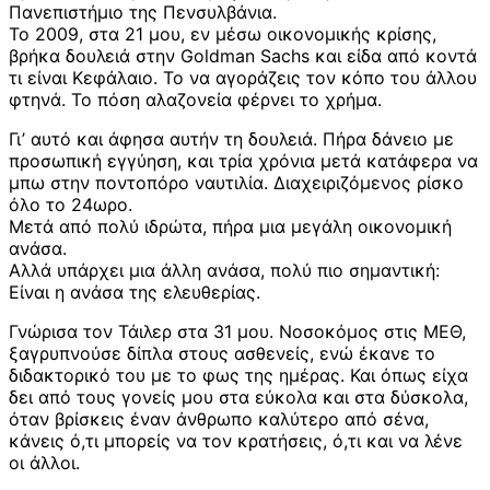
Πανεπιστήμιο της Πενσυλβάνια.
Το 2009, στα 21 μου, εν μέσω οικονομικής κρίσης,
βρήκα δουλειά στην Goldman Sachs και είδα από κοντά
τι είναι Κεφάλαιο. Το να αγοράζεις τον κόπο του άλλου
φτηνά. Το πόση αλαζονεία φέρνει το χρήμα.
Γι’ αυτό και άφησα αυτήν τη δουλειά. Πήρα δάνειο με
προσωπική εγγύηση, και τρία χρόνια μετά κατάφερα να
μπω στην ποντοπόρο ναυτιλία. Διαχειριζόμενος ρίσκο
όλο το 24ωρο.
Μετά από πολύ ιδρώτα, πήρα μια μεγάλη οικονομική
ανάσα.
Αλλά υπάρχει μια άλλη ανάσα, πολύ πιο σημαντική:
Είναι η ανάσα της ελευθερίας.
Γνώρισα τον Τάιλερ στα 31 μου. Νοσοκόμος στις ΜΕΘ,
ξαγρυπνούσε δίπλα στους ασθενείς, ενώ έκανε το
διδακτορικό του με το φως της ημέρας. Και όπως είχα
δει από τους γονείς μου στα εύκολα και στα δύσκολα,
όταν βρίσκεις έναν άνθρωπο καλύτερο από σένα,
κάνεις ό,τι μπορείς να τον κρατήσεις, ό,τι και να λένε
οι άλλοι.