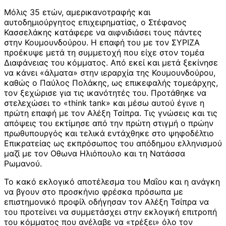
Μόλις 35 ετών, αμερικανοτραφής και
αυτοδημιούργητος επιχειρηματίας, ο Στέφανος
Κασσελάκης κατάφερε να αιφνιδιάσει τους πάντες
στην Κουμουνδούρου. Η επαφή του με τον ΣΥΡΙΖΑ
προέκυψε μετά τη συμμετοχή που είχε στον τομέα
Διαφάνειας του κόμματος. Από εκεί και μετά ξεκίνησε
να κάνει «άλματα» στην ιεραρχία της Κουμουνδούρου,
καθώς ο Παύλος Πολάκης, ως επικεφαλής τομεάρχης,
τον ξεχώρισε για τις ικανότητές του. Προτάθηκε να
στελεχώσει το «think tank» και μέσω αυτού έγινε η
πρώτη επαφή με τον Αλέξη Τσίπρα. Τις γνώσεις και τις
απόψεις του εκτίμησε από την πρώτη στιγμή ο πρώην
πρωθυπουργός και τελικά εντάχθηκε στο ψηφοδέλτιο
Επικρατείας ως εκπρόσωπος του απόδημου ελληνισμού
μαζί με τον Οθωνα Ηλιόπουλο και τη Νατάσσα
Ρωμανού.
Το κακό εκλογικό αποτέλεσμα του Μαΐου και η ανάγκη
να βγουν στο προσκήνιο φρέσκα πρόσωπα με
επιστημονικό προφίλ οδήγησαν τον Αλέξη Τσίπρα να
του προτείνει να συμμετάσχει στην εκλογική επιτροπή
του κόμματος που ανέλαβε να «τρέξει» όλο τον