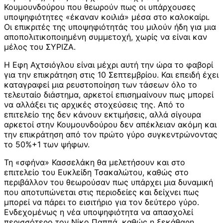
Κουμουνδούρου που θεωρούν πως οι υπάρχουσες
υποψηφιότητες «έκαναν κοιλιά» μέσα στο καλοκαίρι.
Οι επικριτές της υποψηφιότητάς του μιλούν ήδη για μια
αποπολιτικοποιημένη συμμετοχή, χωρίς να είναι καν
μέλος του ΣΥΡΙΖΑ.
Η Εφη Αχτσιόγλου είναι μέχρι αυτή την ώρα το φαβορί
για την επικράτηση στις 10 Σεπτεμβρίου. Και επειδή έχει
καταγραφεί μια ρευστοποίηση των τάσεων όλο το
τελευταίο διάστημα, αρκετοί επισημαίνουν πως μπορεί
να αλλάξει τις αρχικές στοχεύσεις της. Από το
επιτελείο της δεν κάνουν εκτιμήσεις, αλλά σίγουρα
αρκετοί στην Κουμουνδούρου δεν απέκλειαν ακόμη και
την επικράτηση από τον πρώτο γύρο συγκεντρώνοντας
το 50%+1 των ψήφων.
Τη «σφήνα» Κασσελάκη θα μελετήσουν και στο
επιτελείο του Ευκλείδη Τσακαλώτου, καθώς στο
περιβάλλον του θεωρούσαν πως υπάρχει μια δυναμική
που αποτυπώνεται στις περιοδείες και δείχνει πως
μπορεί να πάρει το εισιτήριο για τον δεύτερο γύρο.
Ενδεχομένως η νέα υποψηφιότητα να απασχολεί
περισσότερο τον Νίκο Παππά, καθώς η ξεκάθαρη