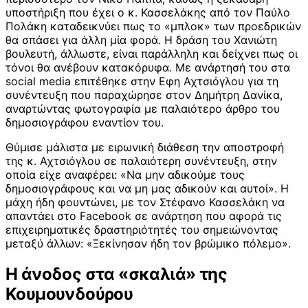
υποστήριξη που έχει ο κ. Κασσελάκης από τον Παύλο
Πολάκη καταδεικνύει πως το «μπλοκ» των προεδρικών
θα σπάσει για άλλη μία φορά. Η δράση του Χανιώτη
βουλευτή, άλλωστε, είναι παράλληλη και δείχνει πως οι
τόνοι θα ανέβουν κατακόρυφα. Με ανάρτησή του στα
social media επιτέθηκε στην Εφη Αχτσιόγλου για τη
συνέντευξη που παραχώρησε στον Δημήτρη Δανίκα,
αναρτώντας φωτογραφία με παλαιότερο άρθρο του
δημοσιογράφου εναντίον του.
Θύμισε μάλιστα με ειρωνική διάθεση την αποστροφή
της κ. Αχτσιόγλου σε παλαιότερη συνέντευξη, στην
οποία είχε αναφέρει: «Να μην αδικούμε τους
δημοσιογράφους και να μη μας αδικούν και αυτοί». Η
μάχη ήδη φουντώνει, με τον Στέφανο Κασσελάκη να
απαντάει στο Facebook σε ανάρτηση που αφορά τις
επιχειρηματικές δραστηριότητές του σημειώνοντας
μεταξύ άλλων: «Ξεκίνησαν ήδη τον βρώμικο πόλεμο».
Η άνοδος στα «σκαλιά» της
Κουμουνδούρου