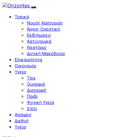
Τοπικά
Νομός Καστοριάς
Άργος Ορεστικό
Εκδηλώσεις
Αστυνομικά
Νεστόριο
Δυτική Μακεδονία
Επικαιρότητα
Οικονομία
Υγεία
Tips
Ομορφιά
Διατροφή
Παιδί
Ψυχική Υγεία
Σπίτι
Απόψεις
Διεθνή
Υγεία