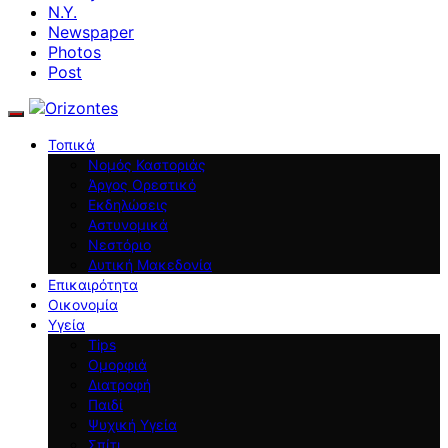
N.Y.
Newspaper
Photos
Post
Τοπικά
Νομός Καστοριάς
Άργος Ορεστικό
Εκδηλώσεις
Αστυνομικά
Νεστόριο
Δυτική Μακεδονία
Επικαιρότητα
Οικονομία
Υγεία
Tips
Ομορφιά
Διατροφή
Παιδί
Ψυχική Υγεία
Σπίτι