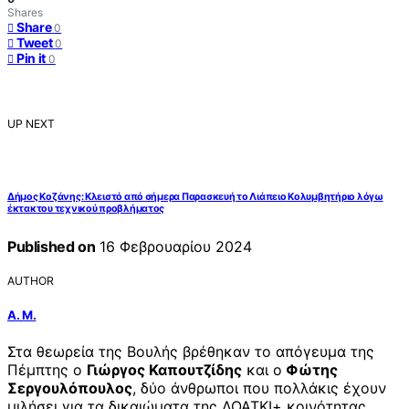
Shares
Share
0
Tweet
0
Pin it
0
UP NEXT
Δήμος Κοζάνης: Κλειστό από σήμερα Παρασκευή το Λιάπειο Κολυμβητήριο λόγω
έκτακτου τεχνικού προβλήματος
Published on
16 Φεβρουαρίου 2024
AUTHOR
Α. Μ.
Στα θεωρεία της Βουλής βρέθηκαν το απόγευμα της
Πέμπτης ο
Γιώργος Καπουτζίδης
και ο
Φώτης
Σεργουλόπουλος
, δύο άνθρωποι που πολλάκις έχουν
μιλήσει για τα δικαιώματα της ΛΟΑΤΚΙ+ κοινότητας.