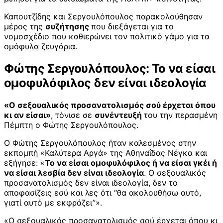
Καπουτζίδης και Σεργουλόπουλος παρακολούθησαν
μέρος της
συζήτησης
που διεξάγεται για το
νομοσχέδιο που καθιερώνει τον πολιτικό γάμο για τα
ομόφυλα ζευγάρια.
Φώτης Σεργουλόπουλος: Το να είσαι
ομοφυλόφιλος δεν είναι ιδεολογία
«Ο σεξουαλικός προσανατολισμός σού έρχεται όπου
κι αν είσαι»
, τόνισε σε
συνέντευξή
του την περασμένη
Πέμπτη ο Φώτης Σεργουλόπουλος.
Ο Φώτης Σεργουλόπουλος ήταν καλεσμένος στην
εκπομπή «Καλύτερα Αργά» της Αθηναΐδας Νέγκα και
εξήγησε: «
Το να είσαι ομοφυλόφιλος ή να είσαι γκέι ή
να είσαι λεσβία δεν είναι ιδεολογία
. Ο σεξουαλικός
προσανατολισμός δεν είναι ιδεολογία, δεν το
αποφασίζεις εσύ και λες ότι “θα ακολουθήσω αυτό,
γιατί αυτό με εκφράζει”».
«Ο σεξουαλικός προσανατολισμός σού έρχεται όπου κι