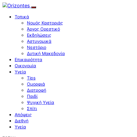
Τοπικά
Νομός Καστοριάς
Άργος Ορεστικό
Εκδηλώσεις
Αστυνομικά
Νεστόριο
Δυτική Μακεδονία
Επικαιρότητα
Οικονομία
Υγεία
Tips
Ομορφιά
Διατροφή
Παιδί
Ψυχική Υγεία
Σπίτι
Απόψεις
Διεθνή
Υγεία