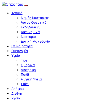
Τοπικά
Νομός Καστοριάς
Άργος Ορεστικό
Εκδηλώσεις
Αστυνομικά
Νεστόριο
Δυτική Μακεδονία
Επικαιρότητα
Οικονομία
Υγεία
Tips
Ομορφιά
Διατροφή
Παιδί
Ψυχική Υγεία
Σπίτι
Απόψεις
Διεθνή
Υγεία