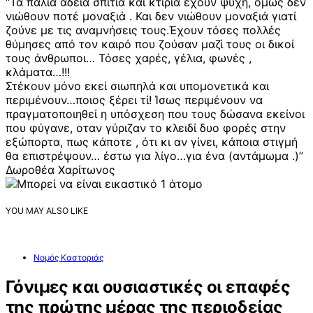
“Τα παλιά άδεια σπίτια και κτίρια έχουν ψυχή, όμως δεν
νιώθουν ποτέ μοναξιά . Και δεν νιώθουν μοναξιά γιατί
ζούνε με τις αναμνήσεις τους.Έχουν τόσες πολλές
θύμησες από τον καιρό που ζούσαν μαζί τους οι δικοί
τους άνθρωποι… Τόσες χαρές, γέλια, φωνές ,
κλάματα…!!!
Στέκουν μόνο εκεί σιωπηλά και υπομονετικά και
περιμένουν…ποιος ξέρει τί! Ίσως περιμένουν να
πραγματοποιηθεί η υπόσχεση που τους δώσανα εκείνοι
που φύγανε, οταν γύριζαν το κλειδί δυο φορές στην
εξώπορτα, πως κάποτε , ότι κι αν γίνει, κάποια στιγμή
θα επιστρέψουν… έστω για λίγο…για ένα (αντάμωμα .)”
Δωροθέα Χαρίτωνος
YOU MAY ALSO LIKE
Νομός Καστοριάς
Γόνιμες και ουσιαστικές οι επαφές
της πρώτης μέρας της περιοδείας