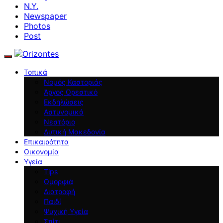
N.Y.
Newspaper
Photos
Post
Τοπικά
Νομός Καστοριάς
Άργος Ορεστικό
Εκδηλώσεις
Αστυνομικά
Νεστόριο
Δυτική Μακεδονία
Επικαιρότητα
Οικονομία
Υγεία
Tips
Ομορφιά
Διατροφή
Παιδί
Ψυχική Υγεία
Σπίτι