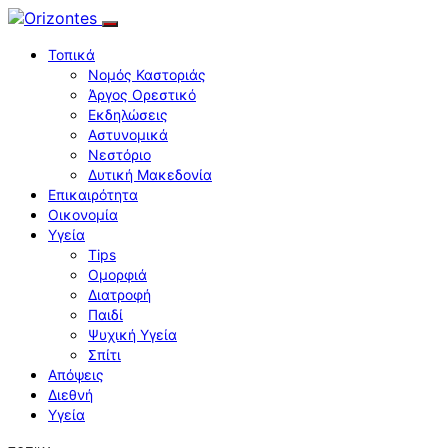
Τοπικά
Νομός Καστοριάς
Άργος Ορεστικό
Εκδηλώσεις
Αστυνομικά
Νεστόριο
Δυτική Μακεδονία
Επικαιρότητα
Οικονομία
Υγεία
Tips
Ομορφιά
Διατροφή
Παιδί
Ψυχική Υγεία
Σπίτι
Απόψεις
Διεθνή
Υγεία