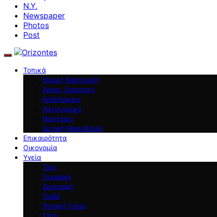
N.Y.
Newspaper
Photos
Post
Τοπικά
Νομός Καστοριάς
Άργος Ορεστικό
Εκδηλώσεις
Αστυνομικά
Νεστόριο
Δυτική Μακεδονία
Επικαιρότητα
Οικονομία
Υγεία
Tips
Ομορφιά
Διατροφή
Παιδί
Ψυχική Υγεία
Σπίτι