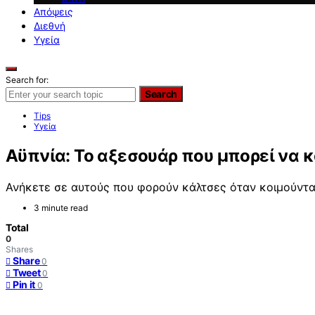
Απόψεις
Διεθνή
Υγεία
Search for:
Search
Tips
Υγεία
Αϋπνία: Το αξεσουάρ που μπορεί να κ
Ανήκετε σε αυτούς που φορούν κάλτσες όταν κοιμούνται
3 minute read
Total
0
Shares
Share
0
Tweet
0
Pin it
0