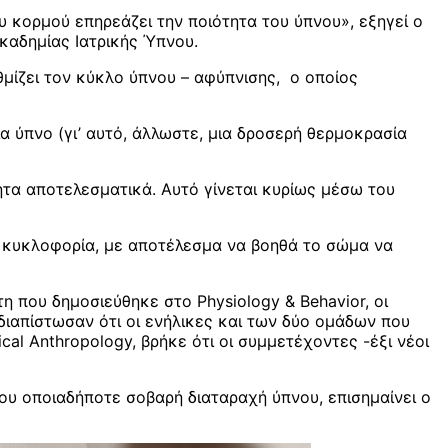
υ κορμού επηρεάζει την ποιότητα του ύπνου», εξηγεί ο
καδημίας Ιατρικής Ύπνου.
θμίζει τον κύκλο ύπνου – αφύπνισης, ο οποίος
ια ύπνο (γι’ αυτό, άλλωστε, μια δροσερή θερμοκρασία
τητα αποτελεσματικά. Αυτό γίνεται κυρίως μέσω του
ην κυκλοφορία, με αποτέλεσμα να βοηθά το σώμα να
η που δημοσιεύθηκε στο Physiology & Behavior‌, οι
διαπίστωσαν ότι οι ενήλικες και των δύο ομάδων που
l Anthropology‌, βρήκε ότι οι συμμετέχοντες -έξι νέοι
του οποιαδήποτε σοβαρή διαταραχή ύπνου, επισημαίνει ο