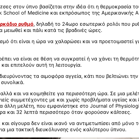
τσες στον ύπνο βασίζεται στην ιδέα ότι η θερμοκρασία το
k School of Medicine και εκπρόσωπος της Αμερικανικής Α
ιρκάδιο ρυθμό
, δηλαδή το 24ωρο εσωτερικό ρολόι που ρυ
 μειωθεί και πάλι κατά τις βραδινές ώρες.
σμό ότι είναι η ώρα να χαλαρώσει και να προετοιμαστεί γ
ρέπει να είναι σε θέση να συγκρατεί ή να χάνει τη θερμό
και επιτελούν αυτή τη λειτουργία.
 διευρύνοντας τα αιμοφόρα αγγεία, κάτι που βελτιώνει τ
 συνολικά.
αλλά και να κοιμηθείτε για περισσότερη ώρα. Σε μια μελέτ
ιείς συμμετέχοντες με και χωρίς προβλήματα υγείας και 
λλη μελέτη, που εμφανίστηκε στο Journal of Physiologica
ρα και 32 λεπτά περισσότερο όταν φορούσαν κάλτσες.
 και σίγουρα δεν είναι ικανό να αντιμετωπίσει από μόνο 
για μια τακτική διευκόλυνσης ενός καλύτερου ύπνου.