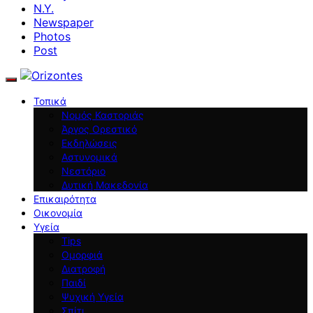
N.Y.
Newspaper
Photos
Post
Τοπικά
Νομός Καστοριάς
Άργος Ορεστικό
Εκδηλώσεις
Αστυνομικά
Νεστόριο
Δυτική Μακεδονία
Επικαιρότητα
Οικονομία
Υγεία
Tips
Ομορφιά
Διατροφή
Παιδί
Ψυχική Υγεία
Σπίτι