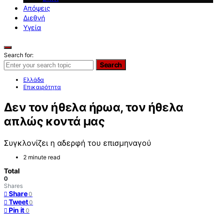
Απόψεις
Διεθνή
Υγεία
Search for:
Search
Ελλάδα
Επικαιρότητα
Δεν τον ήθελα ήρωα, τον ήθελα
απλώς κοντά μας
Συγκλονίζει η αδερφή του επισμηναγού
2 minute read
Total
0
Shares
Share
0
Tweet
0
Pin it
0