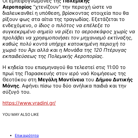
Οι εμπειρογνώμονες της
Πολεμικής
Αεροπορίας
“χτενίζουν” την περιοχή ώστε να
διαλευκανθεί η υπόθεση, βρίσκοντας στοιχεία που θα
ρίξουν φως στα αίτια της τραγωδίας. Εξετάζεται το
ενδεχόμενο,
ο ίδιος ο πιλότος να επέλεξε το
συγκεκριμένο σημείο να ρίξει το αεροσκάφος χωρίς να
προλάβει να χρησιμοποιήσει τον μηχανισμό εκτίναξης,
καθώς πολύ κοντά υπήρχε κατοικημένη περιοχή το
χωριό του Άρι αλλά και η Μονάδα της 120 Πτέρυγας
εκπαιδεύσεως της Πολεμικής Αεροπορίας.
Η κηδεία του επισμηναγού θα τελεστεί στις 11:00 το
πρωί της Παρασκευής στον ιερό ναό Κοιμήσεως της
Θεοτόκου στη
Μεγάλη Μαντίνεια
του
Δήμου Δυτικής
Μάνης
. Αφήνει πίσω του δύο ανήλικα παιδιά και την
σύζυγό του.
https://www.vradini.gr/
YOU MAY ALSO LIKE
Επικαιρότητα