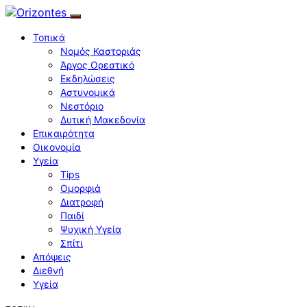
Τοπικά
Νομός Καστοριάς
Άργος Ορεστικό
Εκδηλώσεις
Αστυνομικά
Νεστόριο
Δυτική Μακεδονία
Επικαιρότητα
Οικονομία
Υγεία
Tips
Ομορφιά
Διατροφή
Παιδί
Ψυχική Υγεία
Σπίτι
Απόψεις
Διεθνή
Υγεία