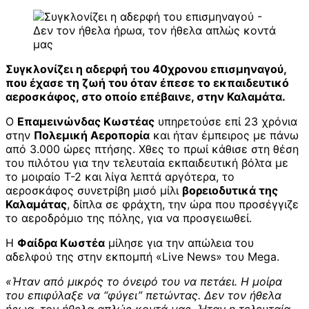
Συγκλονίζει η αδερφή του 40χρονου επισμηναγού,
που έχασε τη ζωή του όταν έπεσε το εκπαιδευτικό
αεροσκάφος, στο οποίο επέβαινε, στην Καλαμάτα.
Ο
Επαμεινώνδας Κωστέας
υπηρετούσε επί 23 χρόνια
στην
Πολεμική Αεροπορία
και ήταν έμπειρος με πάνω
από 3.000 ώρες πτήσης. Χθες το πρωί κάθισε στη θέση
του πιλότου για την τελευταία εκπαιδευτική βόλτα με
το μοιραίο Τ-2 και λίγα λεπτά αργότερα, το
αεροσκάφος συνετρίβη μισό μίλι
βορειοδυτικά της
Καλαμάτας
, δίπλα σε φράχτη, την ώρα που προσέγγιζε
το αεροδρόμιο της πόλης, για να προσγειωθεί.
Η
Φαίδρα Κωστέα
μίλησε για την απώλεια του
αδελφού της στην εκπομπή «Live News» του Mega.
«Ήταν από μικρός το όνειρό του να πετάει. Η μοίρα
του επιφύλαξε να “φύγει” πετώντας. Δεν τον ήθελα