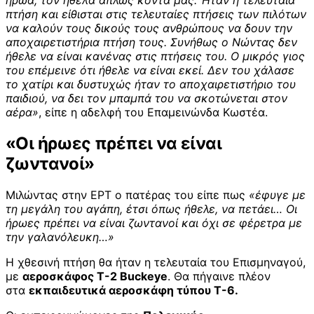
ήρωα, τον ήθελα απλώς κοντά μας. Ήταν η τελευταία
πτήση και είθισται στις τελευταίες πτήσεις των πιλότων
να καλούν τους δικούς τους ανθρώπους να δουν την
αποχαιρετιστήρια πτήση τους. Συνήθως ο Νώντας δεν
ήθελε να είναι κανένας στις πτήσεις του. Ο μικρός γιος
του επέμεινε ότι ήθελε να είναι εκεί. Δεν του χάλασε
το χατίρι και δυστυχώς ήταν το αποχαιρετιστήριο του
παιδιού, να δει τον μπαμπά του να σκοτώνεται στον
αέρα»
, είπε η αδελφή του Επαμεινώνδα Κωστέα.
«Οι ήρωες πρέπει να είναι
ζωντανοί»
Μιλώντας στην ΕΡΤ ο πατέρας του είπε πως
«έφυγε με
τη μεγάλη του αγάπη, έτσι όπως ήθελε, να πετάει… Οι
ήρωες πρέπει να είναι ζωντανοί και όχι σε φέρετρα με
την γαλανόλευκη…»
Η χθεσινή πτήση θα ήταν η τελευταία του Επισμηναγού,
με
αεροσκάφος Τ-2 Buckeye
. Θα πήγαινε πλέον
στα
εκπαιδευτικά αεροσκάφη τύπου T-6.